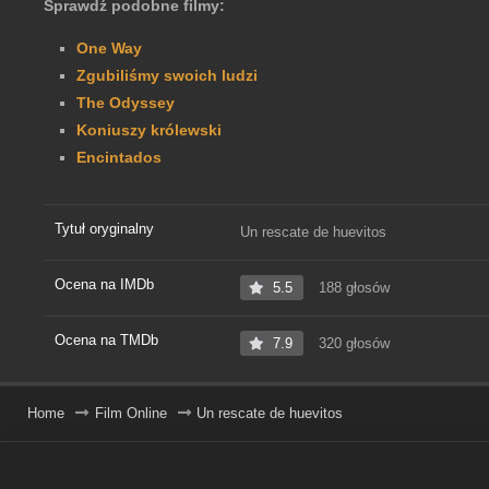
Sprawdź podobne filmy:
One Way
Zgubiliśmy swoich ludzi
The Odyssey
Koniuszy królewski
Encintados
Tytuł oryginalny
Un rescate de huevitos
Ocena na IMDb
5.5
188 głosów
Ocena na TMDb
7.9
320 głosów
Home
Film Online
Un rescate de huevitos