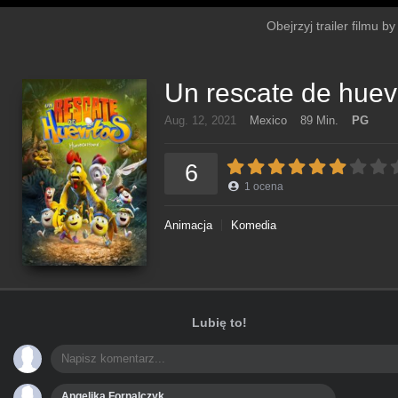
Obejrzyj trailer filmu b
Un rescate de huev
Aug. 12, 2021
Mexico
89 Min.
PG
6
1
ocena
Animacja
Komedia
Lubię to!
Angelika Fornalczyk