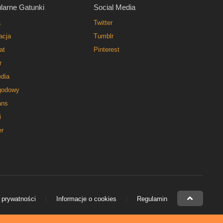
larne Gatunki
Social Media
a
Twitter
acja
Tumblr
at
Pinterest
r
dia
godowy
ns
i
er
 prywatności
Informacje o cookies
Regulamin