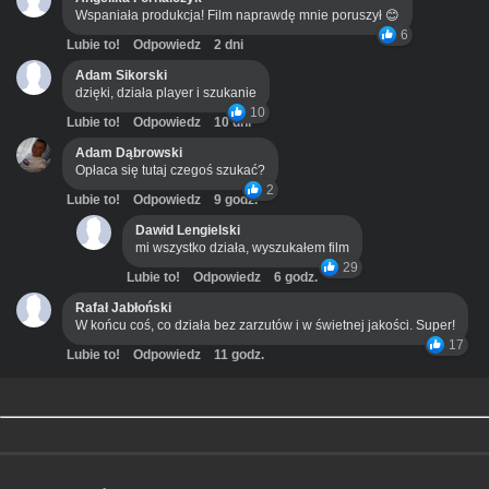
Wspaniała produkcja! Film naprawdę mnie poruszył 😊
6
Lubie to!
Odpowiedz
2 dni
Adam Sikorski
dzięki, działa player i szukanie
10
Lubie to!
Odpowiedz
10 dni
Adam Dąbrowski
Opłaca się tutaj czegoś szukać?
2
Lubie to!
Odpowiedz
9 godz.
Dawid Lengielski
mi wszystko działa, wyszukałem film
29
Lubie to!
Odpowiedz
6 godz.
Rafał Jabłoński
W końcu coś, co działa bez zarzutów i w świetnej jakości. Super!
17
Lubie to!
Odpowiedz
11 godz.