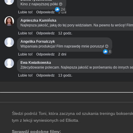
Kino z najwyższej półki 😍
24
Lubie to!
Odpowiedz
3 dni
Agnieszka Kamińska
Najlepsza jakość, jaką do tej pory widziałam. Na pewno tu wrócę! Film
Lubie to!
Odpowiedz
12 godz.
Angelika Fornalczyk
Wspaniała produkcja! Film naprawdę mnie poruszył 😊
6
Lubie to!
Odpowiedz
2 dni
Ewa Kwiatkowska
Zdecydowanie polecam. Najlepsza jakość w porównaniu do innych se
Lubie to!
Odpowiedz
13 godz.
Śledzi podróż Toni, która zaczyna od szukania treningu bokserski
tym z lekcji wyniesionych od Elliotta.
Sprawdź podobne filmy: