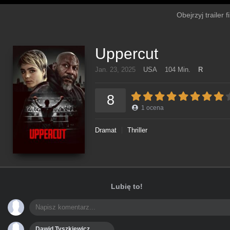
Obejrzyj trailer 
Uppercut
Jan. 23, 2025
USA
104 Min.
R
8
1
ocena
Dramat
Thriller
Lubię to!
Dawid Tyszkiewicz