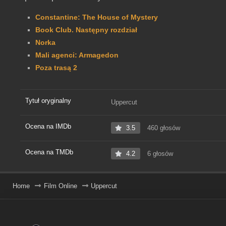
Constantine: The House of Mystery
Book Club. Następny rozdział
Norka
Mali agenci: Armagedon
Poza trasą 2
Tytuł oryginalny
Uppercut
Ocena na IMDb
3.5
460 głosów
Ocena na TMDb
4.2
6 głosów
Home
Film Online
Uppercut