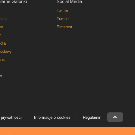
larne Gatunki
Social Media
a
Twitter
acja
Tumblr
at
Pinterest
r
dia
godowy
ns
i
er
 prywatności
Informacje o cookies
Regulamin