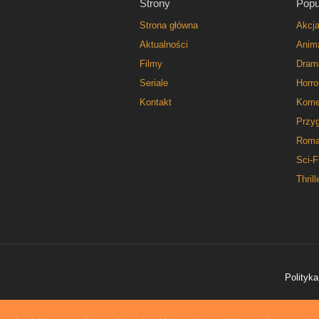
Strony
Popu
Strona główna
Akcj
Aktualności
Anim
Filmy
Dram
Seriale
Horro
Kontakt
Kome
Przy
Roma
Sci-F
Thrill
Polityka