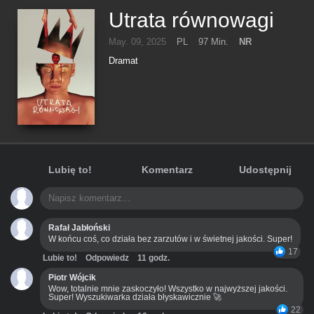
Utrata równowagi
May. 09, 2025
PL
97 Min.
NR
Dramat
Lubię to!
Komentarz
Udostępnij
Rafał Jabłoński
W końcu coś, co działa bez zarzutów i w świetnej jakości. Super!
17
Lubie to!
Odpowiedz
11 godz.
Piotr Wójcik
Wow, totalnie mnie zaskoczyło! Wszystko w najwyższej jakości.
Super! Wyszukiwarka działa błyskawicznie 🚀
22