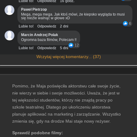
Lubie to!
Odpowiedz
16 godz.
Paweł Pietrzop
Mega, mega mega. Jak ktoś mówi, że kiepsko wygląda to musi
się nieźle walnąć w głowe xD
6
Lubie to!
Odpowiedz
2 dni
Marcin Andrzej Polak
Ogromna baza filmów, Polecam !!
12
Lubie to!
Odpowiedz
5 dni
Wczytaj więcej komentarzy... (37)
Pomimo, że Maja poświęciła aktorstwu całe swoje życie,
nie wierzy w siebie i swoje możliwości. Uważa, że jest w
tej większości studentów, którzy nie znajdą pracy po
szkole teatralnej. Dlatego po ukończeniu aktorstwa
planuje aplikować na marketing i zarządzanie. Wszystko
zmienia się, gdy na drodze Mai staje nowy reżyser.
Sprawdź podobne filmy: