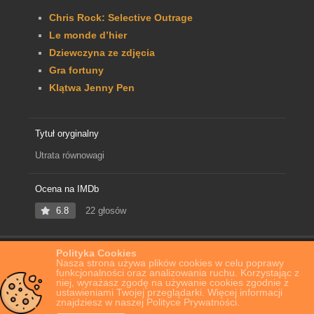
Chris Rock: Selective Outrage
Le monde d’hier
Dziewczyna ze zdjęcia
Gra fortuny
Klątwa Jenny Pen
Tytuł oryginalny
Utrata równowagi
Ocena na IMDb
6.8
22 głosów
Polityka Cookies
Home
Film Online
Utrata równowagi
Nasza strona używa plików cookies w celu poprawy
funkcjonalności oraz analizowania ruchu. Korzystając z
niej, wyrażasz zgodę na używanie cookies zgodnie z
ustawieniami Twojej przeglądarki. Więcej informacji
znajdziesz w naszej Polityce Prywatności.