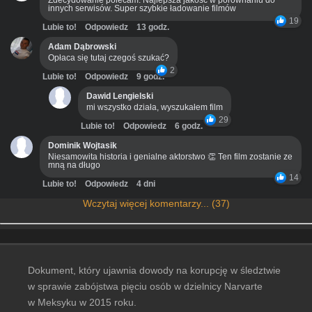
Zdecydowanie polecam. Najlepsza jakość w porównaniu do
innych serwisów. Super szybkie ładowanie filmów
19
Lubie to!
Odpowiedz
13 godz.
Adam Dąbrowski
Opłaca się tutaj czegoś szukać?
2
Lubie to!
Odpowiedz
9 godz.
Dawid Lengielski
mi wszystko działa, wyszukałem film
29
Lubie to!
Odpowiedz
6 godz.
Dominik Wojtasik
Niesamowita historia i genialne aktorstwo 👏 Ten film zostanie ze
mną na długo
14
Lubie to!
Odpowiedz
4 dni
Wczytaj więcej komentarzy... (37)
Dokument, który ujawnia dowody na korupcję w śledztwie
w sprawie zabójstwa pięciu osób w dzielnicy Narvarte
w Meksyku w 2015 roku.