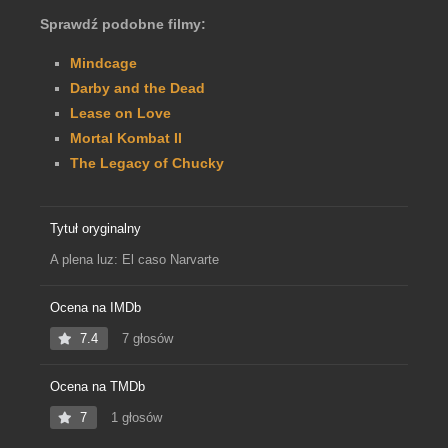
Sprawdź podobne filmy:
Mindcage
Darby and the Dead
Lease on Love
Mortal Kombat II
The Legacy of Chucky
Tytuł oryginalny
A plena luz: El caso Narvarte
Ocena na IMDb
7.4
7 głosów
Ocena na TMDb
7
1 głosów