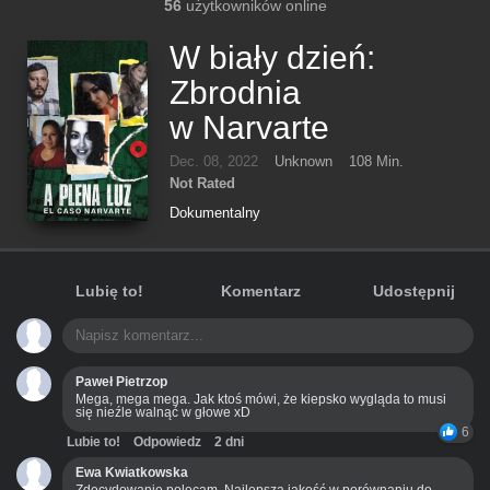
56
użytkowników online
W biały dzień:
Zbrodnia
w Narvarte
Dec. 08, 2022
Unknown
108 Min.
Not Rated
Dokumentalny
Lubię to!
Komentarz
Udostępnij
Paweł Pietrzop
Mega, mega mega. Jak ktoś mówi, że kiepsko wygląda to musi
się nieźle walnąć w głowe xD
6
Lubie to!
Odpowiedz
2 dni
Ewa Kwiatkowska