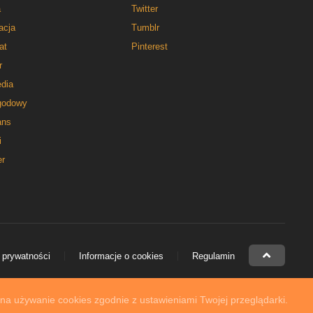
a
Twitter
acja
Tumblr
at
Pinterest
r
dia
godowy
ns
i
er
 prywatności
Informacje o cookies
Regulamin
 na używanie cookies zgodnie z ustawieniami Twojej przeglądarki.