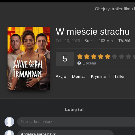
Obejrzyj trailer film
W mieście strachu
Feb. 10, 2026
Brazil
103 Min.
TV-MA
5
1
ocena
Akcja
Dramat
Kryminał
Thriller
Lubię to!
Angelika Fornalczyk