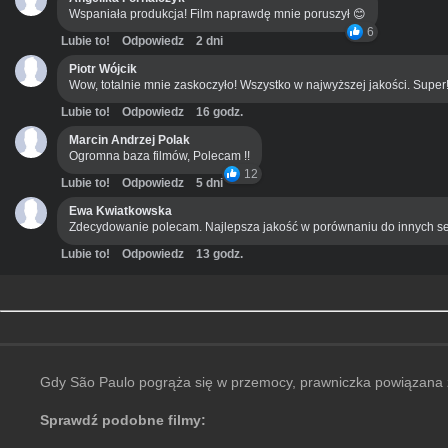
Wspaniała produkcja! Film naprawdę mnie poruszył 😊
6
Lubie to!
Odpowiedz
2 dni
Piotr Wójcik
Wow, totalnie mnie zaskoczyło! Wszystko w najwyższej jakości. Super
Lubie to!
Odpowiedz
16 godz.
Marcin Andrzej Polak
Ogromna baza filmów, Polecam !!
12
Lubie to!
Odpowiedz
5 dni
Ewa Kwiatkowska
Zdecydowanie polecam. Najlepsza jakość w porównaniu do innych se
Lubie to!
Odpowiedz
13 godz.
Gdy São Paulo pogrąża się w przemocy, prawniczka powiązana z
Sprawdź podobne filmy: