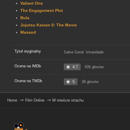
Valiant One
The Engagement Plot
Bula
Jujutsu Kaisen 0: The Movie
Masand
Tytuł oryginalny
Salve Geral: Irmandade
Ocena na IMDb
4.7
505 głosów
Ocena na TMDb
5
38 głosów
Home
Film Online
W mieście strachu