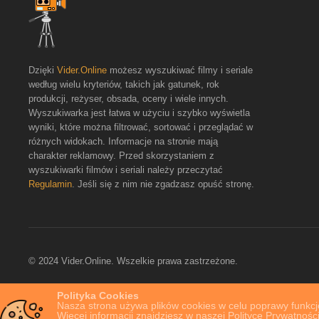
Dzięki
Vider.Online
możesz wyszukiwać filmy i seriale
według wielu kryteriów, takich jak gatunek, rok
produkcji, reżyser, obsada, oceny i wiele innych.
Wyszukiwarka jest łatwa w użyciu i szybko wyświetla
wyniki, które można filtrować, sortować i przeglądać w
różnych widokach. Informacje na stronie mają
charakter reklamowy. Przed skorzystaniem z
wyszukiwarki filmów i seriali należy przeczytać
Regulamin
. Jeśli się z nim nie zgadzasz opuść stronę.
© 2024 Vider.Online. Wszelkie prawa zastrzeżone.
Polityka Cookies
Nasza strona używa plików cookies w celu poprawy funkcjo
Więcej informacji znajdziesz w naszej Polityce Prywatności