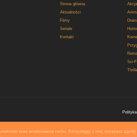
Strona główna
Akcj
Aktualności
Anim
Filmy
Dram
Seriale
Horro
Kontakt
Kome
Przy
Roma
Sci-F
Thrill
Polityka
nalności oraz analizowania ruchu. Korzystając z niej, wyrażasz zgodę
.