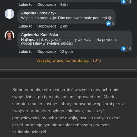
14
Lubie to!
Odpowiedz
4 dni
Angelika Fornalczyk
Wspaniała produkcja! Film naprawdę mnie poruszył 😊
6
Lubie to!
Odpowiedz
2 dni
Agnieszka Kamińska
Najlepsza jakość, jaką do tej pory widziałam. Na pewno tu
wrócę! Filmy w świetnej jakości
19
Lubie to!
Odpowiedz
12 godz.
Wczytaj więcej komentarzy... (37)
Samotna matka stara się zrobić wszystko aby ochronić
swoje dzieci, po tym gdy zostanli uprowadzeni. Młoda,
samotna matka zostaje zabarykadowana w spiżarni przez
swojego brutalnego byłego chłopaka, musi użyć
pomysłowości, by ochronić dwójkę swoich małych dzieci
przed narastającym niebezpieczeństwem podczas
szukania ucieczki.