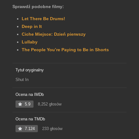
Sprawdź podobne filmy:
Let There Be Drums!
Deep in It
Ciche Miejsce: Dzień pierwszy
Lullaby
The People You’re Paying to Be in Shorts
Tytuł oryginalny
Shut In
Ocena na IMDb
5.9
8,252 głosów
Ocena na TMDb
7.124
233 głosów