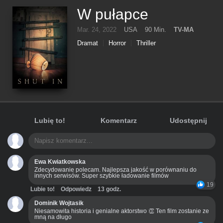
W pułapce
Mar. 24, 2022
USA
90 Min.
TV-MA
Dramat
Horror
Thriller
Lubię to!
Komentarz
Udostępnij
Ewa Kwiatkowska
Zdecydowanie polecam. Najlepsza jakość w porównaniu do
innych serwisów. Super szybkie ładowanie filmów
19
Lubie to!
Odpowiedz
13 godz.
Dominik Wojtasik
Niesamowita historia i genialne aktorstwo 👏 Ten film zostanie ze
mną na długo