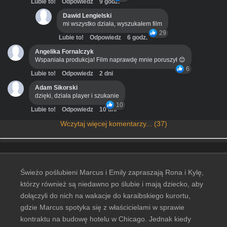
Lubie to!
Odpowiedz
9 godz.
Dawid Lengielski
mi wszystko działa, wyszukałem film
29
Lubie to!
Odpowiedz
6 godz.
Angelika Fornalczyk
Wspaniała produkcja! Film naprawdę mnie poruszył 😊
6
Lubie to!
Odpowiedz
2 dni
Adam Sikorski
dzięki, działa player i szukanie
10
Lubie to!
Odpowiedz
10 dni
Wczytaj więcej komentarzy... (37)
Świeżo poślubieni Marcus i Emily zapraszają Rona i Kylę,
którzy również są niedawno po ślubie i mają dziecko, aby
dołączyli do nich na wakacje do karaibskiego kurortu,
gdzie Marcus spotyka się z właścicielami w sprawie
kontraktu na budowę hotelu w Chicago. Jednak kiedy