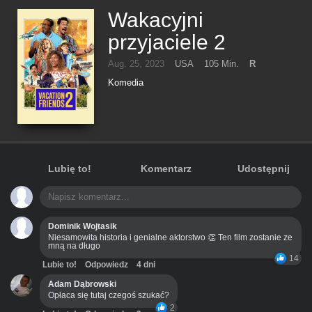
Wakacyjni
przyjaciele 2
Aug. 25, 2023
USA
105 Min.
R
Komedia
Lubię to!
Komentarz
Udostępnij
Dominik Wojtasik
Niesamowita historia i genialne aktorstwo 👏 Ten film zostanie ze
mną na długo
14
Lubie to!
Odpowiedz
4 dni
Adam Dąbrowski
Opłaca się tutaj czegoś szukać?
2