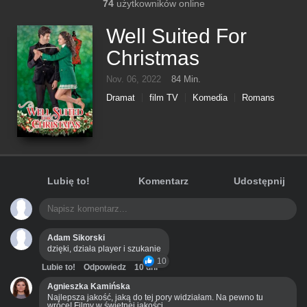
74
użytkowników online
Well Suited For
Christmas
Nov. 06, 2022
84 Min.
Dramat
film TV
Komedia
Romans
Lubię to!
Komentarz
Udostępnij
Adam Sikorski
dzięki, działa player i szukanie
10
Lubie to!
Odpowiedz
10 dni
Agnieszka Kamińska
Najlepsza jakość, jaką do tej pory widziałam. Na pewno tu
wrócę! Filmy w świetnej jakości