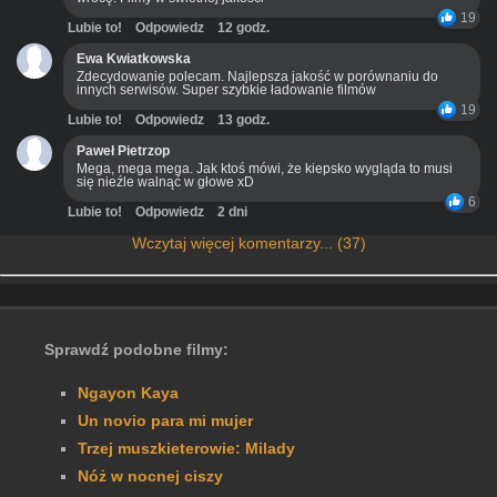
19
Lubie to!
Odpowiedz
12 godz.
Ewa Kwiatkowska
Zdecydowanie polecam. Najlepsza jakość w porównaniu do
innych serwisów. Super szybkie ładowanie filmów
19
Lubie to!
Odpowiedz
13 godz.
Paweł Pietrzop
Mega, mega mega. Jak ktoś mówi, że kiepsko wygląda to musi
się nieźle walnąć w głowe xD
6
Lubie to!
Odpowiedz
2 dni
Wczytaj więcej komentarzy... (37)
Sprawdź podobne filmy:
Ngayon Kaya
Un novio para mi mujer
Trzej muszkieterowie: Milady
Nóż w nocnej ciszy