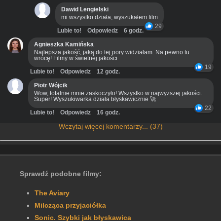
Dawid Lengielski
mi wszystko działa, wyszukałem film
29
Lubie to!
Odpowiedz
6 godz.
Agnieszka Kamińska
Najlepsza jakość, jaką do tej pory widziałam. Na pewno tu
wrócę! Filmy w świetnej jakości
19
Lubie to!
Odpowiedz
12 godz.
Piotr Wójcik
Wow, totalnie mnie zaskoczyło! Wszystko w najwyższej jakości.
Super! Wyszukiwarka działa błyskawicznie 🚀
22
Lubie to!
Odpowiedz
16 godz.
Wczytaj więcej komentarzy... (37)
Sprawdź podobne filmy:
The Aviary
Milcząca przyjaciółka
Sonic. Szybki jak błyskawica