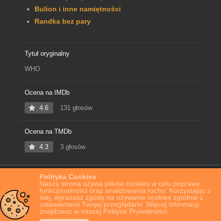
Bulion i inne namiętności
Randka bez pary
Tytuł oryginalny
WHO
Ocena na IMDb
4.6
131 głosów
Ocena na TMDb
4.3
3 głosów
Polityka Cookies
Home
Film Online
WHO
Nasza strona używa plików cookies w celu poprawy
funkcjonalności oraz analizowania ruchu. Korzystając z
niej, wyrażasz zgodę na używanie cookies zgodnie z
ustawieniami Twojej przeglądarki. Więcej informacji
znajdziesz w naszej Polityce Prywatności.