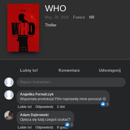
WHO
May. 28, 2026
France
NR
Thriller
Lubię to!
Komentarz
Udostępnij
Angelika Fornalczyk
Wspaniała produkcja! Film naprawdę mnie poruszył 😊
6
Lubie to!
Odpowiedz
2 dni
Adam Dąbrowski
Opłaca się tutaj czegoś szukać?
2
Lubie to!
Odpowiedz
9 godz.