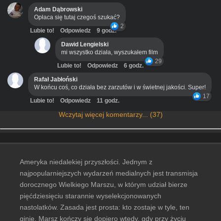
Adam Dąbrowski
Opłaca się tutaj czegoś szukać?
2
Lubie to!
Odpowiedz
9 godz.
Dawid Lengielski
mi wszystko działa, wyszukałem film
29
Lubie to!
Odpowiedz
6 godz.
Rafał Jabłoński
W końcu coś, co działa bez zarzutów i w świetnej jakości. Super!
17
Lubie to!
Odpowiedz
11 godz.
Wczytaj więcej komentarzy... (37)
Ameryka niedalekiej przyszłości. Jednym z
najpopularniejszych wydarzeń medialnych jest transmisja
dorocznego Wielkiego Marszu, w którym udział bierze
pięćdziesięciu starannie wyselekcjonowanych
nastolatków. Zasada jest prosta: kto zostaje w tyle, ten
ginie. Marsz kończy się dopiero wtedy, gdy przy życiu