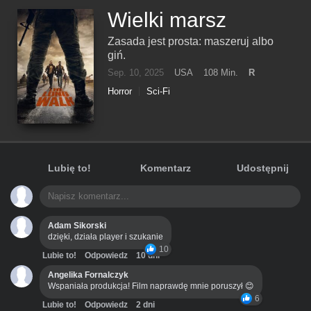
Wielki marsz
Zasada jest prosta: maszeruj albo
giń.
Sep. 10, 2025
USA
108 Min.
R
Horror
Sci-Fi
Lubię to!
Komentarz
Udostępnij
Adam Sikorski
dzięki, działa player i szukanie
10
Lubie to!
Odpowiedz
10 dni
Angelika Fornalczyk
Wspaniała produkcja! Film naprawdę mnie poruszył 😊
6
Lubie to!
Odpowiedz
2 dni