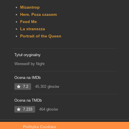
Mizantrop
Here. Poza czasem
Feed Me
La stranezza
Portrait of the Queen
Tytuł oryginalny
Werewolf by Night
Ocena na IMDb
7.2
45,302 głosów
Ocena na TMDb
7.233
464 głosów
Polityka Cookies
Home
Film Online
Wilkołak nocą