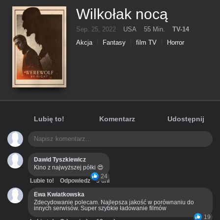
Wilkołak nocą
Sep. 25, 2022
USA
55 Min.
TV-14
Akcja
Fantasy
film TV
Horror
Lubię to!
Komentarz
Udostępnij
Dawid Tyszkiewicz
Kino z najwyższej półki 😍
24
Lubie to!
Odpowiedz
3 dni
Ewa Kwiatkowska
Zdecydowanie polecam. Najlepsza jakość w porównaniu do
innych serwisów. Super szybkie ładowanie filmów
19