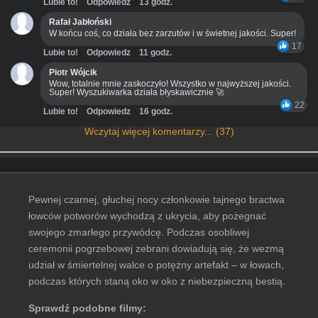
Lubie to!
Odpowiedz
13 godz.
Rafał Jabłoński
W końcu coś, co działa bez zarzutów i w świetnej jakości. Super!
17
Lubie to!
Odpowiedz
11 godz.
Piotr Wójcik
Wow, totalnie mnie zaskoczyło! Wszystko w najwyższej jakości.
Super! Wyszukiwarka działa błyskawicznie 🚀
22
Lubie to!
Odpowiedz
16 godz.
Wczytaj więcej komentarzy... (37)
Pewnej czarnej, głuchej nocy członkowie tajnego bractwa
łowców potworów wychodzą z ukrycia, aby pożegnać
swojego zmarłego przywódcę. Podczas osobliwej
ceremonii pogrzebowej zebrani dowiadują się, że wezmą
udział w śmiertelnej walce o potężny artefakt – w łowach,
podczas których staną oko w oko z niebezpieczną bestią.
Sprawdź podobne filmy: