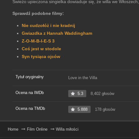
Świeżo upieczona singielka dowiaduje się, że willa we Włoszec
Sprawdź podobne filmy:
Nie cudzołóż i nie kradnij
Gwiazdka z Hannah Waddingham
Z-O-M-B-I-E-S 3
Coś jest w stodole
Syn tysiąca ojców
Tytuł oryginalny
Love in the Villa
Ocena na IMDb
5.3
8,402 głosów
Ocena na TMDb
5.888
178 głosów
Home
Film Online
Willa miłości