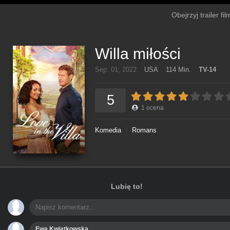
Obejrzyj trailer fi
Willa miłości
Sep. 01, 2022
USA
114 Min.
TV-14
5
1
ocena
Komedia
Romans
Lubię to!
Ewa Kwiatkowska