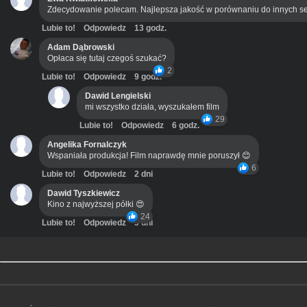
Zdecydowanie polecam. Najlepsza jakość w porównaniu do innych se
Lubie to!
Odpowiedz
13 godz.
Adam Dąbrowski
Opłaca się tutaj czegoś szukać?
2
Lubie to!
Odpowiedz
9 godz.
Dawid Lengielski
mi wszystko działa, wyszukałem film
29
Lubie to!
Odpowiedz
6 godz.
Angelika Fornalczyk
Wspaniała produkcja! Film naprawdę mnie poruszył 😊
6
Lubie to!
Odpowiedz
2 dni
Dawid Tyszkiewicz
Kino z najwyższej półki 😍
24
Lubie to!
Odpowiedz
3 dni