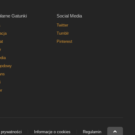
larne Gatunki
Social Media
a
Twitter
acja
Tumblr
at
Pinterest
r
dia
godowy
ns
i
er
 prywatności
Informacje o cookies
Regulamin