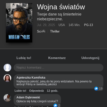
Wojna światów
Twoje dane są śmiertelnie
niebezpieczne.
Jul. 29, 2025
USA
145 Min.
PG-13
Sci-Fi
Thriller
Lubię to!
Komentarz
Udostępnij
Agnieszka Kamińska
Najlepsza jakość, jaką do tej pory widziałam. Na pewno tu
wrócę! Filmy w świetnej jakości
19
Lubie to!
Odpowiedz
12 godz.
Adam Dąbrowski
Opłaca się tutaj czegoś szukać?
2