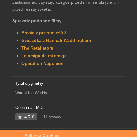
zastanawiać, czy rząd czegoś przed nim nie ukrywa… i
przed resztą świata.
Sprawdź podobne filmy:
Bracia z przedmieść 3
Gwiazdka z Hannah Waddingham
The Retaliators
La amiga de mi amiga
Operation Napoleon
Tytuł oryginalny
War of the Worlds
Ocena na TMDb
4.518
111 głosów
Polityka Cookies
Home
Film Online
Wojna światów