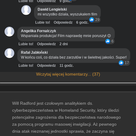
Lubie to!
Odpowiedz
9 godz.
Dawid Lengielski
mi wszystko działa, wyszukałem film
29
Lubie to!
Odpowiedz
6 godz.
Angelika Fornalczyk
Wspaniała produkcja! Film naprawdę mnie poruszył 😊
6
Lubie to!
Odpowiedz
2 dni
Rafał Jabłoński
W końcu coś, co działa bez zarzutów i w świetnej jakości. Super!
17
Lubie to!
Odpowiedz
11 godz.
Wczytaj więcej komentarzy... (37)
Will Radford jest czołowym analitykiem ds.
cyberbezpieczeństwa w Homeland Security, który śledzi
potencjalne zagrożenia dla bezpieczeństwa narodowego
za pomocą programu masowej inwigilacji. Aż pewnego
dnia atak nieznanej jednostki sprawia, że zaczyna się