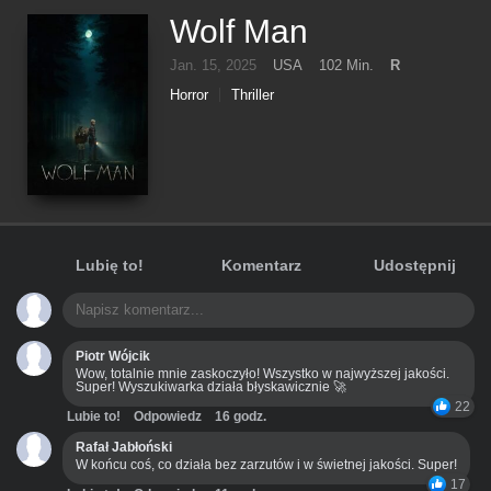
Wolf Man
Jan. 15, 2025
USA
102 Min.
R
Horror
Thriller
Lubię to!
Komentarz
Udostępnij
Piotr Wójcik
Wow, totalnie mnie zaskoczyło! Wszystko w najwyższej jakości.
Super! Wyszukiwarka działa błyskawicznie 🚀
22
Lubie to!
Odpowiedz
16 godz.
Rafał Jabłoński
W końcu coś, co działa bez zarzutów i w świetnej jakości. Super!
17