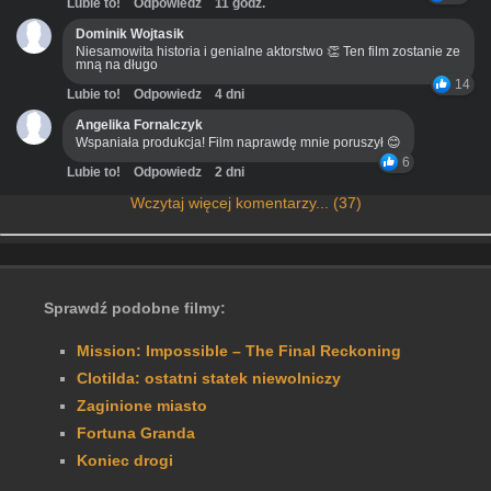
Lubie to!
Odpowiedz
11 godz.
Dominik Wojtasik
Niesamowita historia i genialne aktorstwo 👏 Ten film zostanie ze
mną na długo
14
Lubie to!
Odpowiedz
4 dni
Angelika Fornalczyk
Wspaniała produkcja! Film naprawdę mnie poruszył 😊
6
Lubie to!
Odpowiedz
2 dni
Wczytaj więcej komentarzy... (37)
Sprawdź podobne filmy:
Mission: Impossible – The Final Reckoning
Clotilda: ostatni statek niewolniczy
Zaginione miasto
Fortuna Granda
Koniec drogi