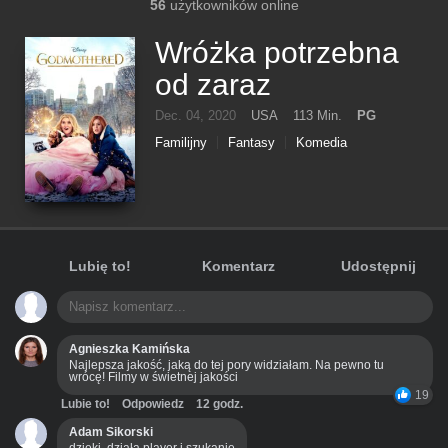
56
użytkowników online
Wróżka potrzebna
od zaraz
Dec. 04, 2020
USA
113 Min.
PG
Familijny
Fantasy
Komedia
Lubię to!
Komentarz
Udostępnij
Agnieszka Kamińska
Najlepsza jakość, jaką do tej pory widziałam. Na pewno tu
wrócę! Filmy w świetnej jakości
19
Lubie to!
Odpowiedz
12 godz.
Adam Sikorski