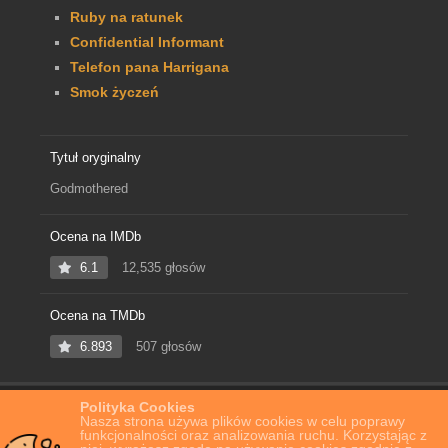
Ruby na ratunek
Confidential Informant
Telefon pana Harrigana
Smok życzeń
Tytuł oryginalny
Godmothered
Ocena na IMDb
6.1
12,535 głosów
Ocena na TMDb
6.893
507 głosów
Polityka Cookies
Home
Film Online
Wróżka potrzebna od zaraz
Nasza strona używa plików cookies w celu poprawy
funkcjonalności oraz analizowania ruchu. Korzystając z