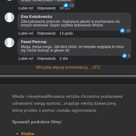
dzięki, działa player i szukanie
10
Lubie to!
Odpowiedz
10 dni
Ewa Kwiatkowska
Zdecydowanie polecam. Najlepsza jakość w porównaniu do
innych serwisów. Super szybkie ładowanie filmów
19
Lubie to!
Odpowiedz
13 godz.
Paweł Pietrzop
Mega, mega mega. Jak ktoś mówi, że kiepsko wygląda to musi
się nieźle walnąć w głowe xD
6
Lubie to!
Odpowiedz
2 dni
Wczytaj więcej komentarzy... (37)
Młoda i niewykwalifikowana wróżka chrzestna postanawia
udowodnić swoją wartość, znajduje młodą dziewczynę,
której prośba o pomoc została zignorowana.
Sprawdź podobne filmy:
Klatka