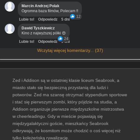
Marcin Andrzej Polak
Ogromna baza filmów, Polecam !!
12
Lubie to!
Odpowiedz
5 dni
Dawid Tyszkiewicz
Kino z najwyższej półki 😍
24
Lubie to!
Odpowiedz
3 dni
Wczytaj więcej komentarzy... (37)
Zed i Addison są w ostatniej klasie liceum Seabrook, a
miasto stało się bezpieczną przystanią dla ludzi i
potworów. Zed ma szansę otrzymać stypendium sportowe
i stać się pierwszym zombi, który pójdzie na studia, a
Addison organizuje pierwsze międzyszkolne mistrzostwa
w cheerleadingu. Gdy w mieście pojawiają się
międzygalaktyczni goście, mieszkańcy Seabrook
odkrywają, że kosmitom może chodzić o coś więcej niż
tylko koleżeńską rywalizację.