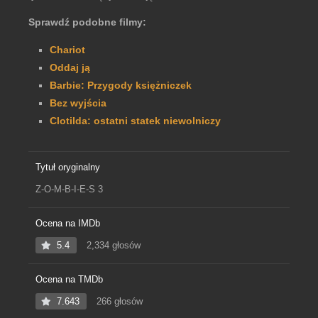
Sprawdź podobne filmy:
Chariot
Oddaj ją
Barbie: Przygody księżniczek
Bez wyjścia
Clotilda: ostatni statek niewolniczy
Tytuł oryginalny
Z-O-M-B-I-E-S 3
Ocena na IMDb
5.4
2,334 głosów
Ocena na TMDb
7.643
266 głosów