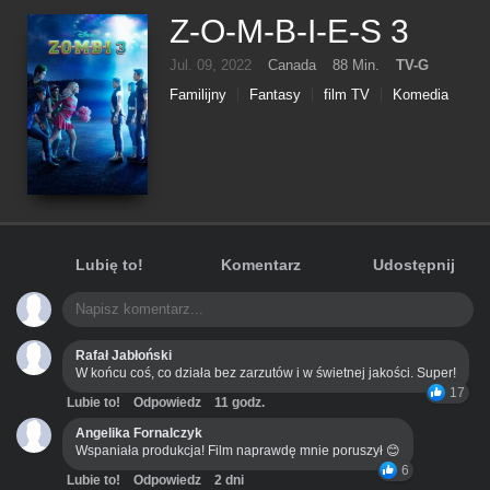
Z-O-M-B-I-E-S 3
Jul. 09, 2022
Canada
88 Min.
TV-G
Familijny
Fantasy
film TV
Komedia
Muzyczny
Sci-Fi
Lubię to!
Komentarz
Udostępnij
Rafał Jabłoński
W końcu coś, co działa bez zarzutów i w świetnej jakości. Super!
17
Lubie to!
Odpowiedz
11 godz.
Angelika Fornalczyk
Wspaniała produkcja! Film naprawdę mnie poruszył 😊
6
Lubie to!
Odpowiedz
2 dni