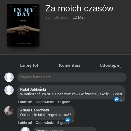
Za moich czasów
Jan. 19, 2025
12 Min.
Lubię to!
Komentarz
Udostępnij
Rafał Jabłoński
W końcu coś, co działa bez zarzutów i w świetnej jakości. Super!
17
Lubie to!
Odpowiedz
11 godz.
Adam Dąbrowski
Opłaca się tutaj czegoś szukać?
2
Lubie to!
Odpowiedz
9 godz.