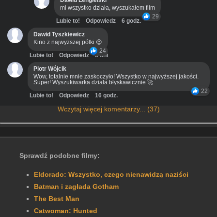
Dawid Lengielski
mi wszystko działa, wyszukałem film
29
Lubie to!
Odpowiedz
6 godz.
Dawid Tyszkiewicz
Kino z najwyższej półki 😍
24
Lubie to!
Odpowiedz
3 dni
Piotr Wójcik
Wow, totalnie mnie zaskoczyło! Wszystko w najwyższej jakości.
Super! Wyszukiwarka działa błyskawicznie 🚀
22
Lubie to!
Odpowiedz
16 godz.
Wczytaj więcej komentarzy... (37)
Sprawdź podobne filmy:
Eldorado: Wszystko, czego nienawidzą naziści
Batman i zagłada Gotham
The Best Man
Catwoman: Hunted