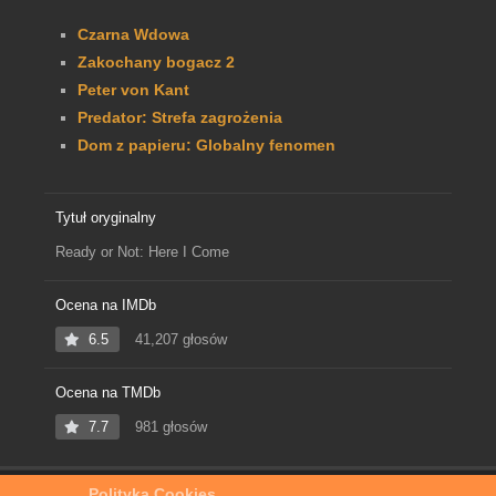
Czarna Wdowa
Zakochany bogacz 2
Peter von Kant
Predator: Strefa zagrożenia
Dom z papieru: Globalny fenomen
Tytuł oryginalny
Ready or Not: Here I Come
Ocena na IMDb
6.5
41,207 głosów
Ocena na TMDb
7.7
981 głosów
Polityka Cookies