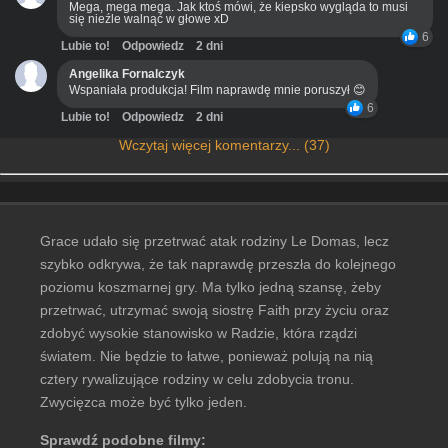
Mega, mega mega. Jak ktoś mówi, że kiepsko wygląda to musi
się nieźle walnąć w głowe xD
6
Lubie to!
Odpowiedz
2 dni
Angelika Fornalczyk
Wspaniała produkcja! Film naprawdę mnie poruszył 😊
6
Lubie to!
Odpowiedz
2 dni
Wczytaj więcej komentarzy... (37)
Grace udało się przetrwać atak rodziny Le Domas, lecz
szybko odkrywa, że tak naprawdę przeszła do kolejnego
poziomu koszmarnej gry. Ma tylko jedną szansę, żeby
przetrwać, utrzymać swoją siostrę Faith przy życiu oraz
zdobyć wysokie stanowisko w Radzie, która rządzi
światem. Nie będzie to łatwe, ponieważ polują na nią
cztery rywalizujące rodziny w celu zdobycia tronu.
Zwycięzca może być tylko jeden.
Sprawdź podobne filmy: