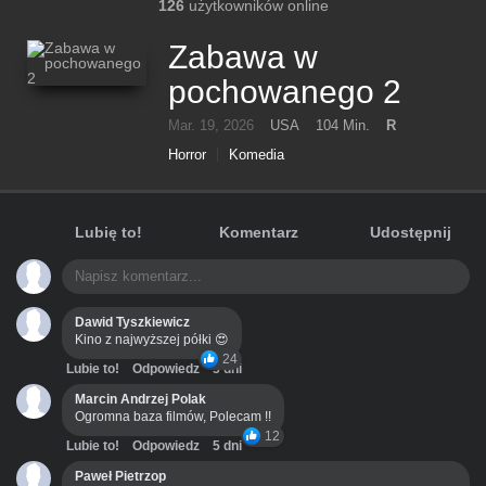
126
użytkowników online
Zabawa w
pochowanego 2
Mar. 19, 2026
USA
104 Min.
R
Horror
Komedia
Lubię to!
Komentarz
Udostępnij
Dawid Tyszkiewicz
Kino z najwyższej półki 😍
24
Lubie to!
Odpowiedz
3 dni
Marcin Andrzej Polak
Ogromna baza filmów, Polecam !!
12
Lubie to!
Odpowiedz
5 dni
Paweł Pietrzop