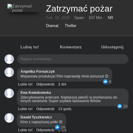
Zatrzymać pożar
Feb. 19, 2026
Spain
107 Min.
NR
Dramat
Thriller
Lubię to!
Komentarz
Udostępnij
Angelika Fornalczyk
Wspaniała produkcja! Film naprawdę mnie poruszył 😊
6
Lubie to!
Odpowiedz
2 dni
Ewa Kwiatkowska
Zdecydowanie polecam. Najlepsza jakość w porównaniu do
innych serwisów. Super szybkie ładowanie filmów
19
Lubie to!
Odpowiedz
13 godz.
Dawid Tyszkiewicz
Kino z najwyższej półki 😍
24
Lubie to!
Odpowiedz
3 dni