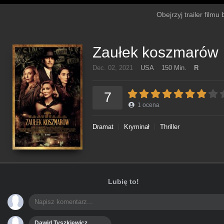
Obejrzyj trailer film
Zaułek koszmarów
Dec. 02, 2021
USA
150 Min.
R
7
1
ocena
Dramat
Kryminał
Thriller
Lubię to!
Dawid Tyszkiewicz