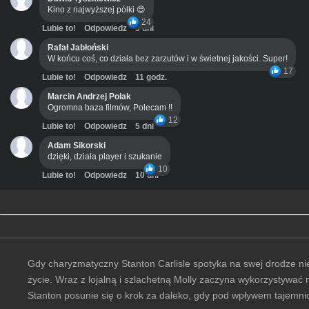
Kino z najwyższej półki 😍
24
Lubie to!
Odpowiedz
3 dni
Rafał Jabłoński
W końcu coś, co działa bez zarzutów i w świetnej jakości. Super!
17
Lubie to!
Odpowiedz
11 godz.
Marcin Andrzej Polak
Ogromna baza filmów, Polecam !!
12
Lubie to!
Odpowiedz
5 dni
Adam Sikorski
dzięki, działa player i szukanie
10
Lubie to!
Odpowiedz
10 dni
Gdy charyzmatyczny Stanton Carlisle spotyka na swej drodze ni
życie. Wraz z lojalną i szlachetną Molly zaczyna wykorzystywać
Stanton posunie się o krok za daleko, gdy pod wpływem tajemni