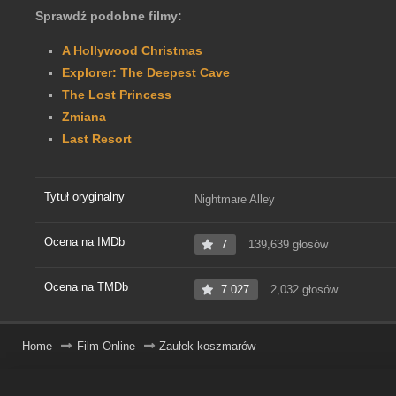
Sprawdź podobne filmy:
A Hollywood Christmas
Explorer: The Deepest Cave
The Lost Princess
Zmiana
Last Resort
Tytuł oryginalny
Nightmare Alley
Ocena na IMDb
7
139,639 głosów
Ocena na TMDb
7.027
2,032 głosów
Home
Film Online
Zaułek koszmarów