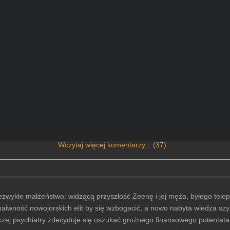
Wczytaj więcej komentarzy... (37)
ezwykłe małżeństwo: widzącą przyszłość Zeenę i jej męża, byłego tel
 naiwność nowojorskich elit by się wzbogacić, a nowo nabyta wiedza s
czej psychiatry zdecyduje się oszukać groźnego finansowego potentata