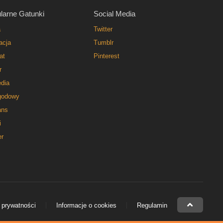
larne Gatunki
Social Media
a
Twitter
acja
Tumblr
at
Pinterest
r
dia
godowy
ns
i
er
 prywatności
Informacje o cookies
Regulamin