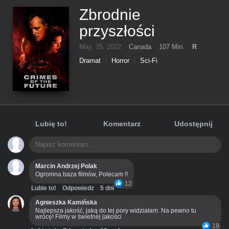
Zbrodnie
przyszłości
May. 25, 2022
Canada
107 Min.
R
Dramat
Horror
Sci-Fi
Lubię to!
Komentarz
Udostępnij
Marcin Andrzej Polak
Ogromna baza filmów, Polecam !!
12
Lubie to!
Odpowiedz
5 dni
Agnieszka Kamińska
Najlepsza jakość, jaką do tej pory widziałam. Na pewno tu
wrócę! Filmy w świetnej jakości
19