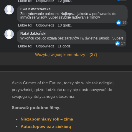
Lubie to!
Odpowiedz
12 godz.
Ewa Kwiatkowska
Zdecydowanie polecam. Najlepsza jakość w porównaniu do
innych serwisów. Super szybkie ładowanie filmów
19
Lubie to!
Odpowiedz
13 godz.
Rafał Jabłoński
W końcu coś, co działa bez zarzutów i w świetnej jakości. Super!
17
Lubie to!
Odpowiedz
11 godz.
Wczytaj więcej komentarzy... (37)
Akcja Crimes of the Future, toczy się w nie tak odległej
przyszłości, gdzie ludzkość uczy się dostosowywać do
swojego syntetycznego otoczenia.
Sprawdź podobne filmy:
Niezapomniany rok – zima
Autostopowicz z siekierą