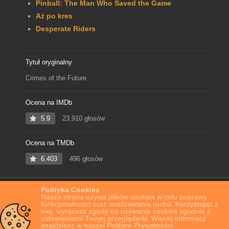
Pinball: The Man Who Saved the Game
Aż po kres
Desperate Riders
Tytuł oryginalny
Crimes of the Future
Ocena na IMDb
5.9
23,910 głosów
Ocena na TMDb
6.403
496 głosów
Polityka Cookies
Home
Film Online
Zbrodnie przyszłości
Nasza strona używa plików cookies w celu poprawy
funkcjonalności oraz analizowania ruchu. Korzystając z
niej, wyrażasz zgodę na używanie cookies zgodnie z
ustawieniami Twojej przeglądarki. Więcej informacji
znajdziesz w naszej Polityce Prywatności.