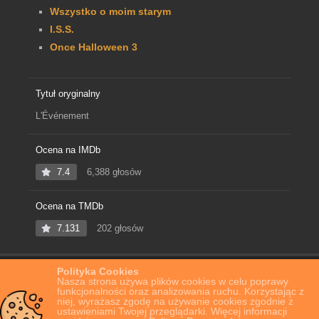
Wszystko o moim starym
I.S.S.
Once Halloween 3
Tytuł oryginalny
L'Événement
Ocena na IMDb
7.4
6,388 głosów
Ocena na TMDb
7.131
202 głosów
Polityka Cookies
Home
Film Online
Zdarzyło się
Nasza strona używa plików cookies w celu poprawy
funkcjonalności oraz analizowania ruchu. Korzystając z
niej, wyrażasz zgodę na używanie cookies zgodnie z
ustawieniami Twojej przeglądarki. Więcej informacji