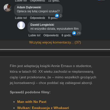
Lubie to!
Odpowiedz
12 godz.
Adam Dąbrowski
Opłaca się tutaj czegoś szukać?
2
Lubie to!
Odpowiedz
9 godz.
Dawid Lengielski
mi wszystko działa, wyszukałem film
29
Lubie to!
Odpowiedz
6 godz.
Wczytaj więcej komentarzy... (37)
Film jest adaptacją książki Annie Ernaux o studentce,
która w latach 60. XX wieku zachodzi w nieplanowaną
ciążę i jest przekonana, że – mimo wszelkich grożących
jej konsekwencji – chce poddać się zabiegowi aborcji.
Sprawdź podobne filmy:
Man with No Past
Wulkan: Ewakuacja z Whakaari