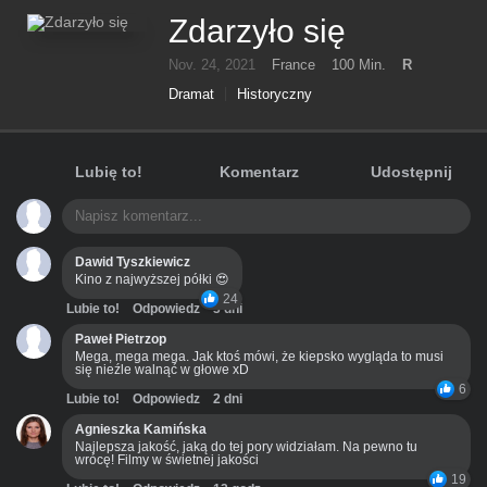
Zdarzyło się
Nov. 24, 2021
France
100 Min.
R
Dramat
Historyczny
Lubię to!
Komentarz
Udostępnij
Dawid Tyszkiewicz
Kino z najwyższej półki 😍
24
Lubie to!
Odpowiedz
3 dni
Paweł Pietrzop
Mega, mega mega. Jak ktoś mówi, że kiepsko wygląda to musi
się nieźle walnąć w głowe xD
6
Lubie to!
Odpowiedz
2 dni
Agnieszka Kamińska
Najlepsza jakość, jaką do tej pory widziałam. Na pewno tu
wrócę! Filmy w świetnej jakości
19