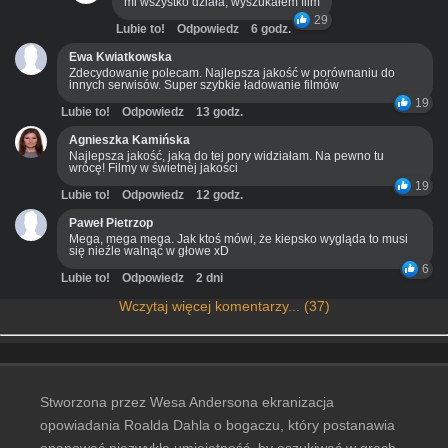
mi wszystko działa, wyszukałem film
29
Lubie to!
Odpowiedz
6 godz.
Ewa Kwiatkowska
Zdecydowanie polecam. Najlepsza jakość w porównaniu do
innych serwisów. Super szybkie ładowanie filmów
19
Lubie to!
Odpowiedz
13 godz.
Agnieszka Kamińska
Najlepsza jakość, jaką do tej pory widziałam. Na pewno tu
wrócę! Filmy w świetnej jakości
19
Lubie to!
Odpowiedz
12 godz.
Paweł Pietrzop
Mega, mega mega. Jak ktoś mówi, że kiepsko wygląda to musi
się nieźle walnąć w głowe xD
6
Lubie to!
Odpowiedz
2 dni
Wczytaj więcej komentarzy... (37)
Stworzona przez Wesa Andersona ekranizacja
opowiadania Roalda Dahla o bogaczu, który postanawia