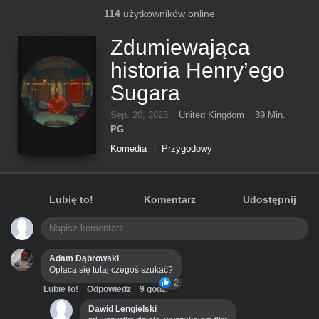
114
użytkowników online
Zdumiewająca
historia Henry’ego
Sugara
Sep. 20, 2023
United Kingdom
39 Min.
PG
Komedia
Przygodowy
Lubię to!
Komentarz
Udostępnij
Adam Dąbrowski
Opłaca się tutaj czegoś szukać?
2
Lubie to!
Odpowiedz
9 godz.
Dawid Lengielski