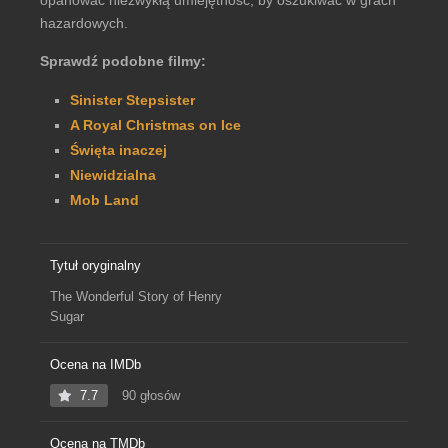
opanować niezwykłą umiejętność, by oszukiwać w grach
hazardowych.
Sprawdź podobne filmy:
Sinister Stepsister
A Royal Christmas on Ice
Święta inaczej
Niewidzialna
Mob Land
Tytuł oryginalny
The Wonderful Story of Henry
Sugar
Ocena na IMDb
7.7
90 głosów
Ocena na TMDb