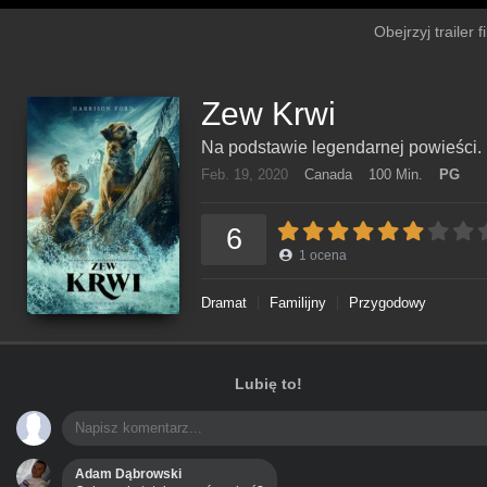
Obejrzyj trailer 
Zew Krwi
Na podstawie legendarnej powieści.
Feb. 19, 2020
Canada
100 Min.
PG
6
1
ocena
Dramat
Familijny
Przygodowy
Lubię to!
Adam Dąbrowski