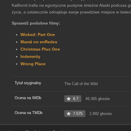
Kalifornii trafia na egzotyczne pustynie śnieżne Alaski podczas
życia, a ostatecznie odnajduje swoje prawdziwe miejsce w świeci
Sprawdź podobne filmy:
Wicked: Part One
Mamá no enRedes
Christmas Plus One
Indemnity
Wrong Place
Tytuł oryginalny
The Call of the Wild
Ocena na IMDb
6.7
49,365 głosów
Ocena na TMDb
7.575
2,992 głosów