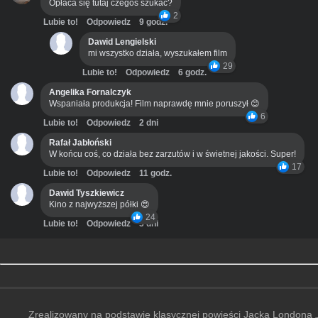
Opłaca się tutaj czegoś szukać?
2
Lubie to!
Odpowiedz
9 godz.
Dawid Lengielski
mi wszystko działa, wyszukałem film
29
Lubie to!
Odpowiedz
6 godz.
Angelika Fornalczyk
Wspaniała produkcja! Film naprawdę mnie poruszył 😊
6
Lubie to!
Odpowiedz
2 dni
Rafał Jabłoński
W końcu coś, co działa bez zarzutów i w świetnej jakości. Super!
17
Lubie to!
Odpowiedz
11 godz.
Dawid Tyszkiewicz
Kino z najwyższej półki 😍
24
Lubie to!
Odpowiedz
3 dni
Zrealizowany na podstawie klasycznej powieści Jacka Londona „Z