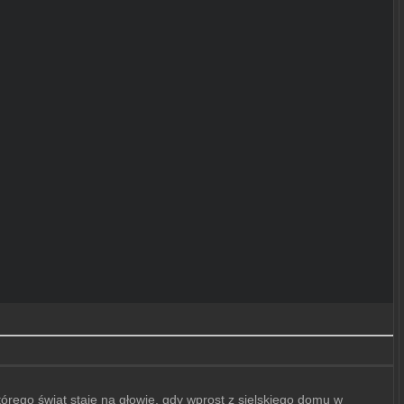
órego świat staje na głowie, gdy wprost z sielskiego domu w