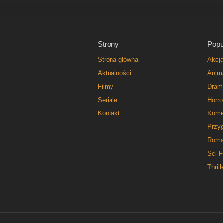
Strony
Popu
Strona główna
Akcj
Aktualności
Anim
Filmy
Dram
Seriale
Horro
Kontakt
Kome
Przy
Roma
Sci-F
Thrill