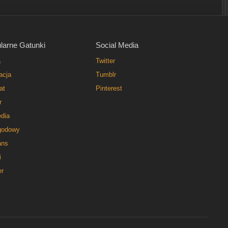
larne Gatunki
Social Media
a
Twitter
acja
Tumblr
at
Pinterest
r
dia
godowy
ns
i
er