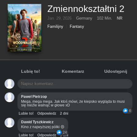
Zmiennokształtni 2
Jan. 29, 2026
Germany
102 Min.
NR
Familijny
Fantasy
Lubię to!
Komentarz
Udostępnij
Paweł Pietrzop
Mega, mega mega. Jak ktoś mówi, że kiepsko wygląda to musi
się nieźle walnąć w głowe xD
6
Lubie to!
Odpowiedz
2 dni
Dawid Tyszkiewicz
Kino z najwyższej półki 😍
24
Lubie to!
Odpowiedz
3 dni