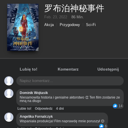
罗布泊神秘事件
Feb. 23, 2022
86 Min.
Akcja
Przygodowy
Sci-Fi
Lubię to!
Komentarz
Udostępnij
Dominik Wojtasik
Niesamowita historia i genialne aktorstwo 👏 Ten film zostanie ze
mną na długo
14
Lubie to!
Odpowiedz
4 dni
Angelika Fornalczyk
Wspaniała produkcja! Film naprawdę mnie poruszył 😊
6