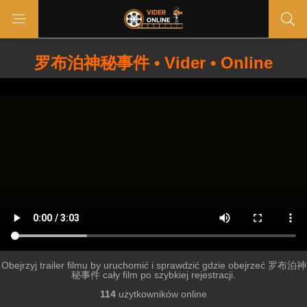
罗布泊神秘事件 • Vider • Online
Obejrzyj trailer filmu by uruchomić i sprawdzić gdzie obejrzeć 罗布泊神
秘事件 cały film po szybkiej rejestracji.
114
użytkowników online