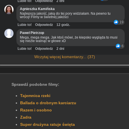
Lubie to!
Odpowiedz
2 dni
Agnieszka Kamińska
Najlepsza jakość, jaką do tej pory widziałam. Na pewno tu
wrócę! Filmy w świetnej jakości
19
Lubie to!
Odpowiedz
12 godz.
Paweł Pietrzop
Mega, mega mega. Jak ktoś mówi, że kiepsko wygląda to musi
się nieźle walnąć w głowe xD
6
Lubie to!
Odpowiedz
2 dni
Wczytaj więcej komentarzy... (37)
Sprawdź podobne filmy:
Tajemnica rzeki
Ballada o drobnym karciarzu
Razem i osobno
Zadra
Super drużyna ratuje święta