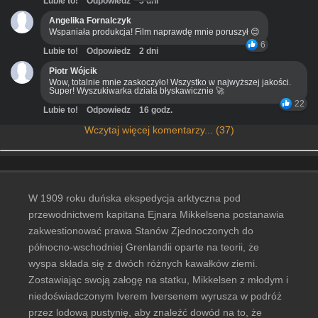
Lubie to!
Odpowiedz
3 dni
Angelika Fornalczyk
Wspaniała produkcja! Film naprawdę mnie poruszył 😊
6
Lubie to!
Odpowiedz
2 dni
Piotr Wójcik
Wow, totalnie mnie zaskoczyło! Wszystko w najwyższej jakości.
Super! Wyszukiwarka działa błyskawicznie 🚀
22
Lubie to!
Odpowiedz
16 godz.
Wczytaj więcej komentarzy... (37)
W 1909 roku duńska ekspedycja arktyczna pod
przewodnictwem kapitana Ejnara Mikkelsena postanawia
zakwestionować prawa Stanów Zjednoczonych do
północno-wschodniej Grenlandii oparte na teorii, że
wyspa składa się z dwóch różnych kawałków ziemi.
Zostawiając swoją załogę na statku, Mikkelsen z młodym i
niedoświadczonym Iverem Iversenem wyrusza w podróż
przez lodową pustynię, aby znaleźć dowód na to, że