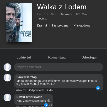
Walka z Lodem
Feb. 10, 2022
Denmark
101 Min.
TV-MA
Dramat
Historyczny
Przygodowy
Lubię to!
Komentarz
Udostępnij
Paweł Pietrzop
Mega, mega mega. Jak ktoś mówi, że kiepsko wygląda to musi
się nieźle walnąć w głowe xD
6
Lubie to!
Odpowiedz
2 dni
Dawid Tyszkiewicz
Kino z najwyższej półki 😍
24