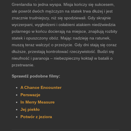
Grenlandia to jedna wyspa. Misja kończy się sukcesem,
ale powrót dwóch mężczyzn na statek trwa dłużej i jest
znacznie trudniejszy, niż się spodziewali. Gdy skrajnie
wyczerpani, wygłodzeni i osłabieni atakiem niedźwiedzia
polarnego w końcu docierają na miejsce, znajdują rozbity
statek i opuszczony obóz. Mając nadzieję na ratunek,
muszą teraz walczyć o przeżycie. Gdy dni stają się coraz
dłuższe, przestają kontrolować rzeczywistość. Budzi się
nieufność i paranoja – niebezpieczny koktajl w batalii o
przetrwanie.
Sprawdź podobne filmy:
A Chance Encounter
Perswazje
In Merry Measure
Jej piekło
Potwór z jeziora