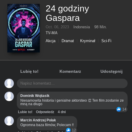
24 godziny
Gaspara
Oct. 06, 2023
Indonesia
98 Min.
TV-MA
Akcja
Dramat
Kryminał
Sci-Fi
Tajemnica
Thriller
Lubię to!
Komentarz
Udostępnij
Dominik Wojtasik
Niesamowita historia i genialne aktorstwo 👏 Ten film zostanie ze
mną na długo
14
Lubie to!
Odpowiedz
4 dni
Marcin Andrzej Polak
Ogromna baza filmów, Polecam !!
12