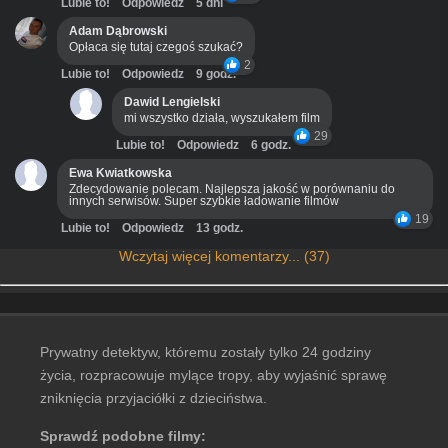
Lubie to!
Odpowiedz
5 dni
Adam Dąbrowski
Opłaca się tutaj czegoś szukać?
2
Lubie to!
Odpowiedz
9 godz.
Dawid Lengielski
mi wszystko działa, wyszukałem film
29
Lubie to!
Odpowiedz
6 godz.
Ewa Kwiatkowska
Zdecydowanie polecam. Najlepsza jakość w porównaniu do
innych serwisów. Super szybkie ładowanie filmów
19
Lubie to!
Odpowiedz
13 godz.
Wczytaj więcej komentarzy... (37)
Prywatny detektyw, któremu zostały tylko 24 godziny
życia, rozpracowuje mylące tropy, aby wyjaśnić sprawę
zniknięcia przyjaciółki z dzieciństwa.
Sprawdź podobne filmy: