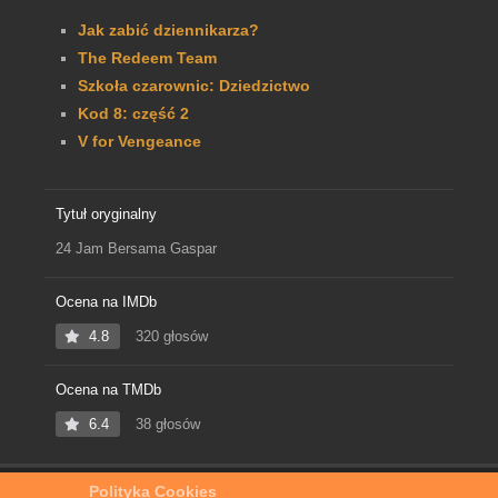
Jak zabić dziennikarza?
The Redeem Team
Szkoła czarownic: Dziedzictwo
Kod 8: część 2
V for Vengeance
Tytuł oryginalny
24 Jam Bersama Gaspar
Ocena na IMDb
4.8
320 głosów
Ocena na TMDb
6.4
38 głosów
Polityka Cookies
Home
Film Online
24 godziny Gaspara