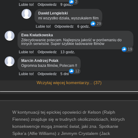
2
Lubie to!
Odpowiedz
9 godz.
Dawid Lengielski
mi wszystko działa, wyszukałem film
29
Lubie to!
Odpowiedz
6 godz.
Ewa Kwiatkowska
Zdecydowanie polecam. Najlepsza jakość w porównaniu do
innych serwisów. Super szybkie ładowanie filmów
19
Lubie to!
Odpowiedz
13 godz.
Marcin Andrzej Polak
Ogromna baza filmów, Polecam !!
12
Lubie to!
Odpowiedz
5 dni
Wczytaj więcej komentarzy... (37)
W kontynuacji tej epickiej opowieści dr Kelson (Ralph
Fiennes) znajduje się w trudnych okolicznościach, których
konsekwencje mogą zmienić świat, jaki zna. Spotkanie
Spike’a (Alfie Williams) z Jimmym Crystalem (Jack