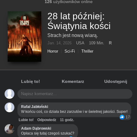
126
użytkowników online
28 lat później:
Świątynia kości
Strach jest nową wiarą.
Jan. 14, 2026
USA
109 Min.
R
Horror
Sci-Fi
Thriller
Lubię to!
Komentarz
Udostępnij
Rafał Jabłoński
W końcu coś, co działa bez zarzutów i w świetnej jakości. Super!
17
Lubie to!
Odpowiedz
11 godz.
Adam Dąbrowski
Opłaca się tutaj czegoś szukać?