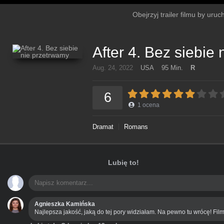
Obejrzyj trailer filmu by uruc
After 4. Bez siebie
Aug. 24, 2022
USA
95 Min.
R
6
1
ocena
Dramat
Romans
Lubię to!
Agnieszka Kamińska
Najlepsza jakość, jaką do tej pory widziałam. Na pewno tu wrócę! Film