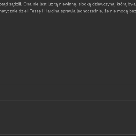
 dotąd sądzili. Ona nie jest już tą niewinną, słodką dziewczyną, którą b
atycznie dzieli Tessę i Hardina sprawia jednocześnie, że nie mogą bez s