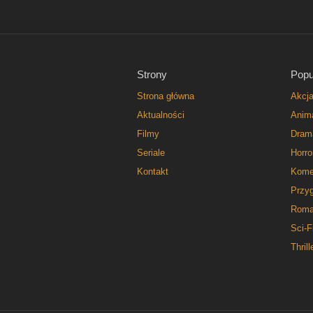
Strony
Popu
Strona główna
Akcj
Aktualności
Anim
Filmy
Dram
Seriale
Horro
Kontakt
Kome
Przy
Roma
Sci-F
Thrill