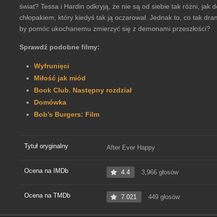
świat? Tessa i Hardin odkryją, że nie są od siebie tak różni, jak
chłopakiem, który kiedyś tak ją oczarował. Jednak to, co tak dram
by pomóc ukochanemu zmierzyć się z demonami przeszłości?
Sprawdź podobne filmy:
Wyfrunięci
Miłość jak miód
Book Club. Następny rozdział
Domówka
Bob’s Burgers: Film
Tytuł oryginalny
After Ever Happy
Ocena na IMDb
4.4
3,966 głosów
Ocena na TMDb
7.021
449 głosów