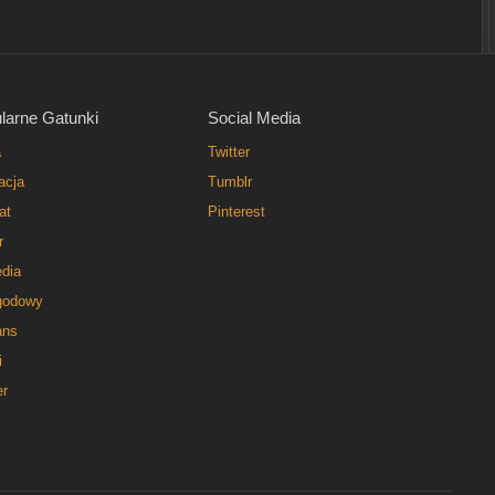
larne Gatunki
Social Media
a
Twitter
acja
Tumblr
at
Pinterest
r
dia
godowy
ns
i
er