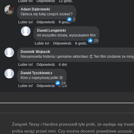
Lubie to!
Odpowiedz
12 godz.
Adam Dąbrowski
Opłaca się tutaj czegoś szukać?
2
Lubie to!
Odpowiedz
9 godz.
Dawid Lengielski
mi wszystko działa, wyszukałem film
29
Lubie to!
Odpowiedz
6 godz.
Dominik Wojtasik
Niesamowita historia i genialne aktorstwo 👏 Ten film zostanie ze mn
Lubie to!
Odpowiedz
4 dni
Dawid Tyszkiewicz
Kino z najwyższej półki 😍
24
Lubie to!
Odpowiedz
3 dni
Związek Tessy i Hardina przeszedł tyle prób, że wydaje się trwal
próba wciąż przed nimi. Czy można docenić prawdziwe uczucie, 