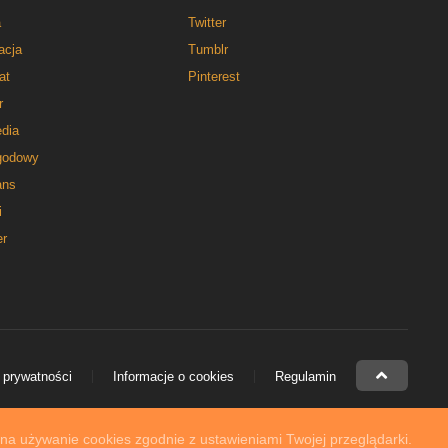
a
Twitter
acja
Tumblr
at
Pinterest
r
dia
godowy
ns
i
er
 prywatności
Informacje o cookies
Regulamin
 na używanie cookies zgodnie z ustawieniami Twojej przeglądarki.