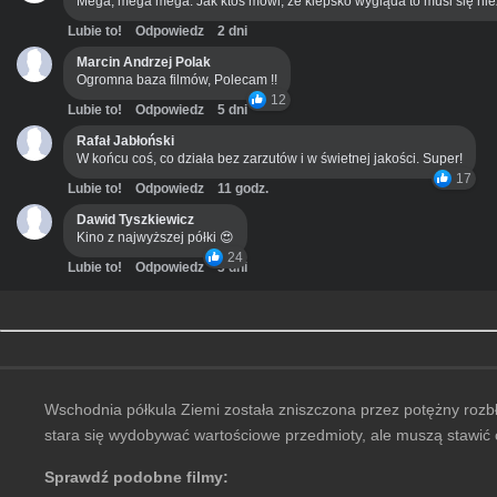
Mega, mega mega. Jak ktoś mówi, że kiepsko wygląda to musi się ni
Lubie to!
Odpowiedz
2 dni
Marcin Andrzej Polak
Ogromna baza filmów, Polecam !!
12
Lubie to!
Odpowiedz
5 dni
Rafał Jabłoński
W końcu coś, co działa bez zarzutów i w świetnej jakości. Super!
17
Lubie to!
Odpowiedz
11 godz.
Dawid Tyszkiewicz
Kino z najwyższej półki 😍
24
Lubie to!
Odpowiedz
3 dni
Wschodnia półkula Ziemi została zniszczona przez potężny rozb
stara się wydobywać wartościowe przedmioty, ale muszą stawić 
Sprawdź podobne filmy: