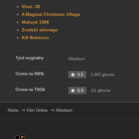
Virus :32
A Magical Christmas Village
Meksyk 1986
Znaleźć winnego
Kill Boksoon
Tytuł oryginalny
Afterburn
Ocena na IMDb
4.5
3,483 głosów
Ocena na TMDb
6.9
111 głosów
Home
Film Online
Afterburn