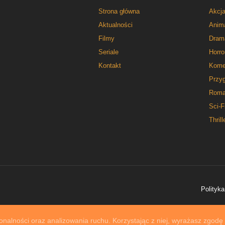
Strona główna
Akcj
Aktualności
Anim
Filmy
Dram
Seriale
Horro
Kontakt
Kome
Przy
Roma
Sci-F
Thrill
Polityka
nalności oraz analizowania ruchu. Korzystając z niej, wyrażasz zgodę