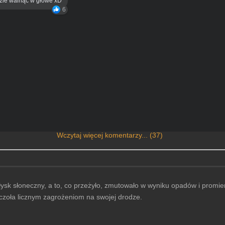
eźle walnąć w głowe xD
6
Wczytaj więcej komentarzy... (37)
łysk słoneczny, a to, co przeżyło, zmutowało w wyniku opadów i promi
czoła licznym zagrożeniom na swojej drodze.