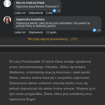
Marcin Andrzej Polak
Ogromna baza filmów, Polecam !!
12
Lubie to!
Odpowiedz
5 dni
Agnieszka Kamińska
Najlepsza jakość, jaką do tej pory widziałam. Na pewno tu
wrócę! Filmy w świetnej jakości
19
Lubie to!
Odpowiedz
12 godz.
Wczytaj więcej komentarzy... (37)
W Lany Poniedziałek 15-letnia Klara zostaje zgwałcona
przez zamaskowanego chłopaka. Zbliża się kolejna
Wielkanoc, a bohaterkę dręczą koszmary i ataki paniki.
Marta, starsza siostra każe jej o wszystkim zapomnieć.
Dziewczyna wbrew zakazom starszej siostry uczy się
jednak dopuszczać do siebie trudne emocje. Wspiera ją w
tym nowa przyjaciółka, Diana, która jest outsiderką oraz
tajemnicza Bogini.