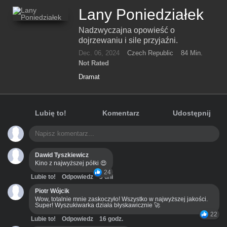
Lany Poniedziałek
Nadzwyczajna opowieść o
dojrzewaniu i sile przyjaźni.
Dec. 06, 2024
Czech Republic
84 Min.
Not Rated
Dramat
Lubię to!
Komentarz
Udostępnij
Dawid Tyszkiewicz
Kino z najwyższej półki 😍
24
Lubie to!
Odpowiedz
3 dni
Piotr Wójcik
Wow, totalnie mnie zaskoczyło! Wszystko w najwyższej jakości.
Super! Wyszukiwarka działa błyskawicznie 🚀
22
Lubie to!
Odpowiedz
16 godz.