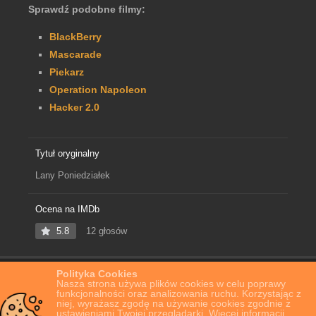
Sprawdź podobne filmy:
BlackBerry
Mascarade
Piekarz
Operation Napoleon
Hacker 2.0
Tytuł oryginalny
Lany Poniedziałek
Ocena na IMDb
5.8
12 głosów
Polityka Cookies
Home
Film Online
Lany Poniedziałek
Nasza strona używa plików cookies w celu poprawy
funkcjonalności oraz analizowania ruchu. Korzystając z
niej, wyrażasz zgodę na używanie cookies zgodnie z
ustawieniami Twojej przeglądarki. Więcej informacji