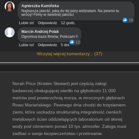
Agnieszka Kamińska
Najlepsza jakość, jaką do tej pory widziałam. Na pewno tu
wrócę! Filmy w świetnej jakości
19
Lubie to!
Odpowiedz
12 godz.
Marcin Andrzej Polak
Ogromna baza filmów, Polecam !!
12
Lubie to!
Odpowiedz
5 dni
Wczytaj więcej komentarzy... (37)
Norah Price (Kristen Stewart) jest częścią załogi
badawczej obsługującej wiertło na głębokości 11 000
metrów pod powierzchnią morza, w mrocznych głębinach
Rowu Mariańskiego. Pewnego dnia chodzi do trzęsieniem
ziemi, które uszkadza strukturalną integralność cienkich
metalowych ścian oddzielających laboratorium od słonej
wody pod ciśnieniem ponad 10 tys. atmosfer. Załoga musi
zadbać o swoje bezpieczeństwo i przetrwanie.