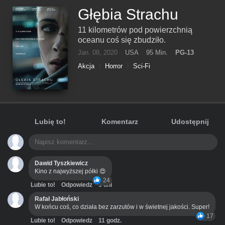
Głębia Strachu
11 kilometrów pod powierzchnią
oceanu coś się zbudziło.
Jan. 08, 2020
USA
95 Min.
PG-13
Akcja
Horror
Sci-Fi
Lubię to!
Komentarz
Udostępnij
Dawid Tyszkiewicz
Kino z najwyższej półki 😍
24
Lubie to!
Odpowiedz
3 dni
Rafał Jabłoński
W końcu coś, co działa bez zarzutów i w świetnej jakości. Super!
17
Lubie to!
Odpowiedz
11 godz.