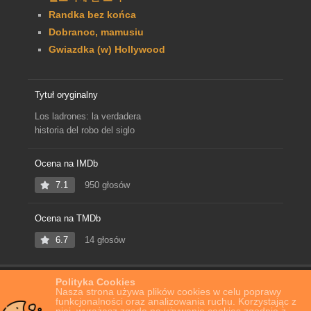
Randka bez końca
Dobranoc, mamusiu
Gwiazdka (w) Hollywood
Tytuł oryginalny
Los ladrones: la verdadera
historia del robo del siglo
Ocena na IMDb
7.1
950 głosów
Ocena na TMDb
6.7
14 głosów
Polityka Cookies
Home
Film Online
Argentyński skok stulecia
Nasza strona używa plików cookies w celu poprawy
funkcjonalności oraz analizowania ruchu. Korzystając z