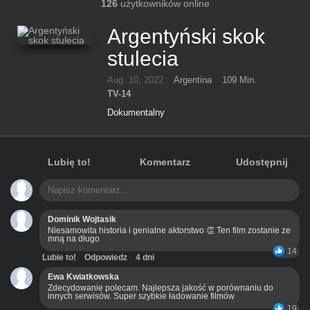
126
użytkowników online
Argentyński skok
stulecia
Aug. 10, 2022
Argentina
109 Min.
TV-14
Dokumentalny
Lubię to!
Komentarz
Udostępnij
Dominik Wojtasik
Niesamowita historia i genialne aktorstwo 👏 Ten film zostanie ze
mną na długo
14
Lubie to!
Odpowiedz
4 dni
Ewa Kwiatkowska
Zdecydowanie polecam. Najlepsza jakość w porównaniu do
innych serwisów. Super szybkie ładowanie filmów
19