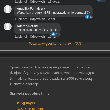
Lubie to!
Odpowiedz
13 godz.
Angelika Fornalczyk
Wspaniała produkcja! Film naprawdę mnie poruszył 😊
6
Lubie to!
Odpowiedz
2 dni
Adam Sikorski
dzięki, działa player i szukanie
10
Lubie to!
Odpowiedz
10 dni
Wczytaj więcej komentarzy... (37)
Sprawcy najbardziej niezwykłego napadu na bank w
dziejach Argentyny w szczerych słowach opowiadają o
tym, jak i dlaczego przeprowadzili w 2006 roku swoją
zuchwałą operację.
Sprawdź podobne filmy:
Kingslayer
불도저에 탄 소녀