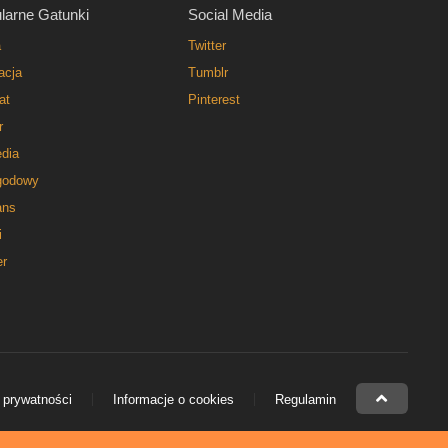
larne Gatunki
Social Media
a
Twitter
acja
Tumblr
at
Pinterest
r
dia
godowy
ns
i
er
 prywatności
Informacje o cookies
Regulamin