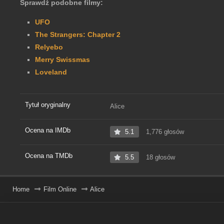
Sprawdź podobne filmy:
UFO
The Strangers: Chapter 2
Relyebo
Merry Swissmas
Loveland
Tytuł oryginalny
Alice
Ocena na IMDb
5.1
1,776 głosów
Ocena na TMDb
5.5
18 głosów
Home
Film Online
Alice