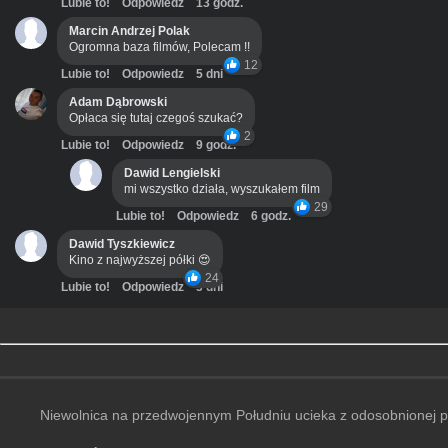
Lubie to!
Odpowiedz
13 godz.
Marcin Andrzej Polak
Ogromna baza filmów, Polecam !!
12
Lubie to!
Odpowiedz
5 dni
Adam Dąbrowski
Opłaca się tutaj czegoś szukać?
2
Lubie to!
Odpowiedz
9 godz.
Dawid Lengielski
mi wszystko działa, wyszukałem film
29
Lubie to!
Odpowiedz
6 godz.
Dawid Tyszkiewicz
Kino z najwyższej półki 😍
24
Lubie to!
Odpowiedz
3 dni
Niewolnica na przedwojennym Południu ucieka z odosobnionej plan