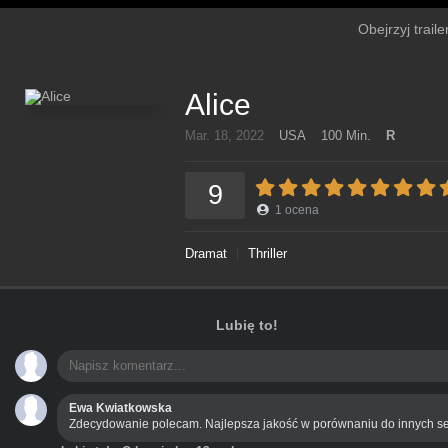
Obejrzyj traile
Alice
Mar. 18, 2022
USA
100 Min.
R
9
1
ocena
Dramat
Thriller
Lubię to!
Ewa Kwiatkowska
Zdecydowanie polecam. Najlepsza jakość w porównaniu do innych se