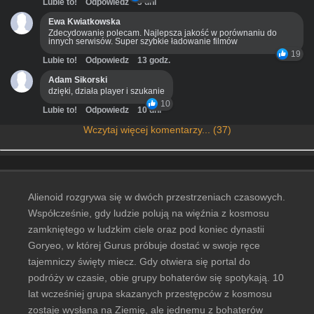
Lubie to!
Odpowiedz
3 dni
Ewa Kwiatkowska
Zdecydowanie polecam. Najlepsza jakość w porównaniu do
innych serwisów. Super szybkie ładowanie filmów
19
Lubie to!
Odpowiedz
13 godz.
Adam Sikorski
dzięki, działa player i szukanie
10
Lubie to!
Odpowiedz
10 dni
Wczytaj więcej komentarzy... (37)
Alienoid rozgrywa się w dwóch przestrzeniach czasowych.
Współcześnie, gdy ludzie polują na więźnia z kosmosu
zamkniętego w ludzkim ciele oraz pod koniec dynastii
Goryeo, w której Gurus próbuje dostać w swoje ręce
tajemniczy święty miecz. Gdy otwiera się portal do
podróży w czasie, obie grupy bohaterów się spotykają. 10
lat wcześniej grupa skazanych przestępców z kosmosu
zostaje wysłana na Ziemię, ale jednemu z bohaterów