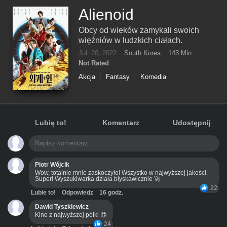
Alienoid
Obcy od wieków zamykali swoich
więźniów w ludzkich ciałach.
Jul. 20, 2022
South Korea
143 Min.
Not Rated
Akcja
Fantasy
Komedia
Przygodowy
Sci-Fi
Tajemnica
Lubię to!
Komentarz
Udostępnij
Piotr Wójcik
Wow, totalnie mnie zaskoczyło! Wszystko w najwyższej jakości.
Super! Wyszukiwarka działa błyskawicznie 🚀
22
Lubie to!
Odpowiedz
16 godz.
Dawid Tyszkiewicz
Kino z najwyższej półki 😍
24