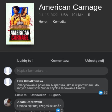
American Carnage
Jul. 15, 2022
USA
101 Min.
R
Horror
Komedia
Lubię to!
Komentarz
Udostępnij
Ewa Kwiatkowska
Zdecydowanie polecam. Najlepsza jakość w porównaniu do
innych serwisów. Super szybkie ładowanie filmów
19
Lubie to!
Odpowiedz
13 godz.
Adam Dąbrowski
Opłaca się tutaj czegoś szukać?
2