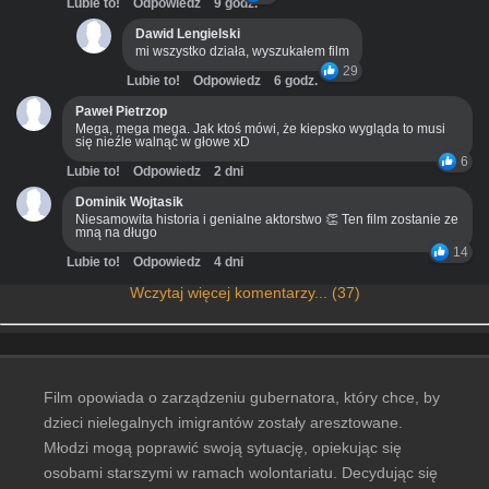
Lubie to!
Odpowiedz
9 godz.
Dawid Lengielski
mi wszystko działa, wyszukałem film
29
Lubie to!
Odpowiedz
6 godz.
Paweł Pietrzop
Mega, mega mega. Jak ktoś mówi, że kiepsko wygląda to musi
się nieźle walnąć w głowe xD
6
Lubie to!
Odpowiedz
2 dni
Dominik Wojtasik
Niesamowita historia i genialne aktorstwo 👏 Ten film zostanie ze
mną na długo
14
Lubie to!
Odpowiedz
4 dni
Wczytaj więcej komentarzy... (37)
Film opowiada o zarządzeniu gubernatora, który chce, by
dzieci nielegalnych imigrantów zostały aresztowane.
Młodzi mogą poprawić swoją sytuację, opiekując się
osobami starszymi w ramach wolontariatu. Decydując się