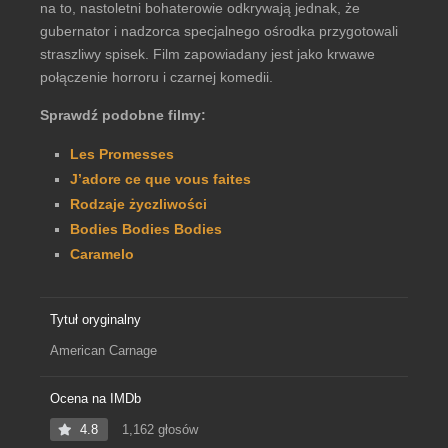
na to, nastoletni bohaterowie odkrywają jednak, że
gubernator i nadzorca specjalnego ośrodka przygotowali
straszliwy spisek. Film zapowiadany jest jako krwawe
połączenie horroru i czarnej komedii.
Sprawdź podobne filmy:
Les Promesses
J’adore ce que vous faites
Rodzaje życzliwości
Bodies Bodies Bodies
Caramelo
Tytuł oryginalny
American Carnage
Ocena na IMDb
4.8
1,162 głosów