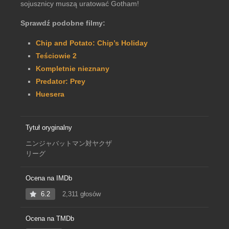
sojusznicy muszą uratować Gotham!
Sprawdź podobne filmy:
Chip and Potato: Chip’s Holiday
Teściowie 2
Kompletnie nieznany
Predator: Prey
Huesera
Tytuł oryginalny
ニンジャバットマン対ヤクザ
リーグ
Ocena na IMDb
6.2
2,311 głosów
Ocena na TMDb