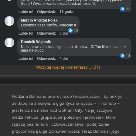
Wow, totalnie mnie zaskoczyło! Wszystko w najwyższej jakości.
Super! Wyszukiwarka działa błyskawicznie 🚀
22
Lubie to!
Odpowiedz
16 godz.
Marcin Andrzej Polak
Ogromna baza filmów, Polecam !!
12
Lubie to!
Odpowiedz
5 dni
Dominik Wojtasik
Niesamowita historia i genialne aktorstwo 👏 Ten film zostanie ze
mną na długo
14
Lubie to!
Odpowiedz
4 dni
Wczytaj więcej komentarzy... (37)
Rodzina Batmana powróciła do teraźniejszości, by odkryć,
że Japonia zniknęła, a gigantyczna wyspa – Hinomoto –
jest teraz na niebie nad Gotham City. Na jej szczycie
siedzi Yakuza, grupa superpotężnych jednostek, które
rządzą bez honoru i człowieczeństwa i podejrzanie
przypominają Ligę Sprawiedliwości. Teraz Batman i jego