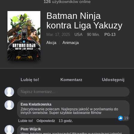
126
użytkowników online
Batman Ninja
kontra Liga Yakuzy
Mar. 17, 2025
USA
90 Min.
PG-13
Akcja
Animacja
Lubię to!
Komentarz
Udostępnij
Ewa Kwiatkowska
Zdecydowanie polecam. Najlepsza jakość w porównaniu do
innych serwisów. Super szybkie ładowanie filmów
19
Lubie to!
Odpowiedz
13 godz.
Piotr Wójcik