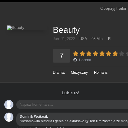
Obejrzyj trailer
Beauty
Jun. 11, 2022
USA
95 Min.
R
7
1
ocena
Dramat
Muzyczny
Romans
Lubię to!
Dominik Wojtasik
Niesamowita historia i genialne aktorstwo 👏 Ten film zostanie ze mn