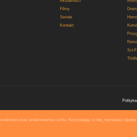
Aktualności
Anim
Filmy
Dram
Seriale
Horro
Kontakt
Kome
Przy
Roma
Sci-F
Thrill
Polityka
nalności oraz analizowania ruchu. Korzystając z niej, wyrażasz zgodę
.