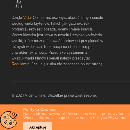
Dzięki
Vider.Online
możesz wyszukiwać filmy i seriale
według wielu kryteriów, takich jak gatunek, rok
produkcji, reżyser, obsada, oceny i wiele innych.
Wyszukiwarka jest łatwa w użyciu i szybko wyświetla
wyniki, które można filtrować, sortować i przeglądać w
różnych widokach. Informacje na stronie mają
charakter reklamowy. Przed skorzystaniem z
wyszukiwarki filmów i seriali należy przeczytać
Regulamin
. Jeśli się z nim nie zgadzasz opuść stronę.
© 2024 Vider.Online. Wszelkie prawa zastrzeżone.
Polityka Cookies
Nasza strona używa plików cookies w celu poprawy funkcjo
Więcej informacji znajdziesz w naszej Polityce Prywatności
Akceptuję