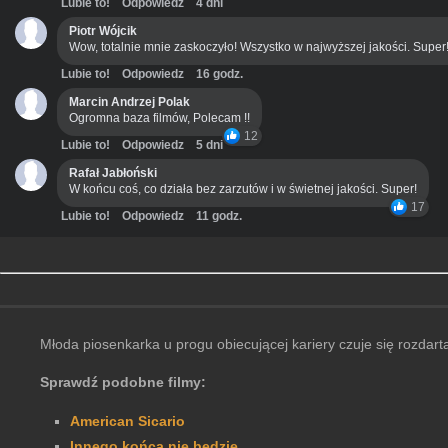
Lubie to!
Odpowiedz
4 dni
Piotr Wójcik
Wow, totalnie mnie zaskoczyło! Wszystko w najwyższej jakości. Super
Lubie to!
Odpowiedz
16 godz.
Marcin Andrzej Polak
Ogromna baza filmów, Polecam !!
12
Lubie to!
Odpowiedz
5 dni
Rafał Jabłoński
W końcu coś, co działa bez zarzutów i w świetnej jakości. Super!
17
Lubie to!
Odpowiedz
11 godz.
Młoda piosenkarka u progu obiecującej kariery czuje się rozdar
Sprawdź podobne filmy:
American Sicario
Innego końca nie będzie