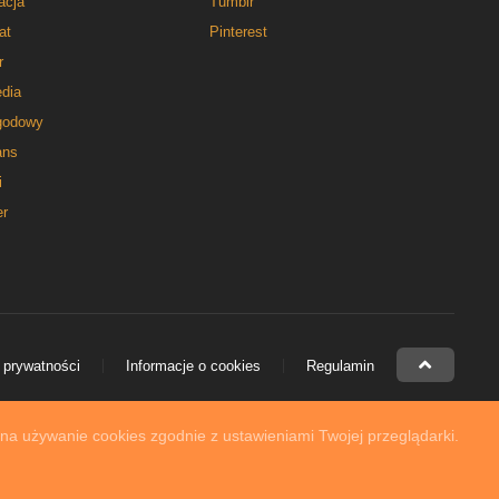
acja
Tumblr
at
Pinterest
r
dia
godowy
ns
i
er
 prywatności
Informacje o cookies
Regulamin
 na używanie cookies zgodnie z ustawieniami Twojej przeglądarki.