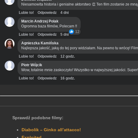
Niesamowita historia i genialne aktorstwo 👏 Ten film zostanie ze mn
Lubie to!
Odpowiedz
4 dni
Marcin Andrzej Polak
Ogromna baza filmów, Polecam !!
12
Lubie to!
Odpowiedz
5 dni
Agnieszka Kamińska
Najlepsza jakość, jaką do tej pory widziałam. Na pewno tu wrócę! Film
Lubie to!
Odpowiedz
12 godz.
Piotr Wójcik
Wow, totalnie mnie zaskoczyło! Wszystko w najwyższej jakości. Super
Lubie to!
Odpowiedz
16 godz.
Sprawdź podobne filmy:
Diabolik – Ginko all’attacco!
Exploited