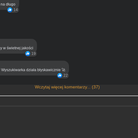
ą na długo
14
y w świetnej jakości
19
! Wyszukiwarka działa błyskawicznie 🚀
22
Wczytaj więcej komentarzy... (37)