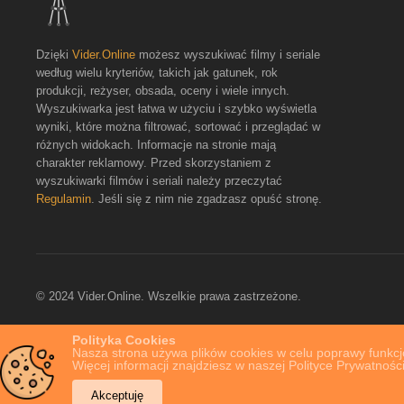
Dzięki
Vider.Online
możesz wyszukiwać filmy i seriale
według wielu kryteriów, takich jak gatunek, rok
produkcji, reżyser, obsada, oceny i wiele innych.
Wyszukiwarka jest łatwa w użyciu i szybko wyświetla
wyniki, które można filtrować, sortować i przeglądać w
różnych widokach. Informacje na stronie mają
charakter reklamowy. Przed skorzystaniem z
wyszukiwarki filmów i seriali należy przeczytać
Regulamin
. Jeśli się z nim nie zgadzasz opuść stronę.
© 2024 Vider.Online. Wszelkie prawa zastrzeżone.
Polityka Cookies
Nasza strona używa plików cookies w celu poprawy funkcjo
Więcej informacji znajdziesz w naszej Polityce Prywatności
Akceptuję