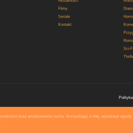
Aktualności
Anim
Filmy
Dram
Seriale
Horro
Kontakt
Kome
Przy
Roma
Sci-F
Thrill
Polityka
nalności oraz analizowania ruchu. Korzystając z niej, wyrażasz zgodę
.