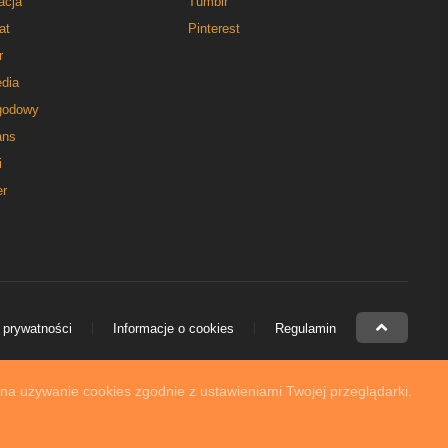
acja
Tumblr
at
Pinterest
r
dia
godowy
ns
i
er
 prywatności
Informacje o cookies
Regulamin
 na używanie cookies zgodnie z ustawieniami Twojej przeglądarki.