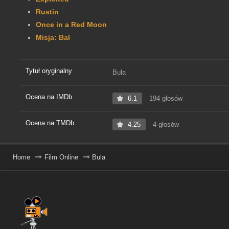
Rustin
Once in a Red Moon
Misja: Bal
Tytuł oryginalny
Bula
Ocena na IMDb
6.1
194 głosów
Ocena na TMDb
4.25
4 głosów
Home
Film Online
Bula