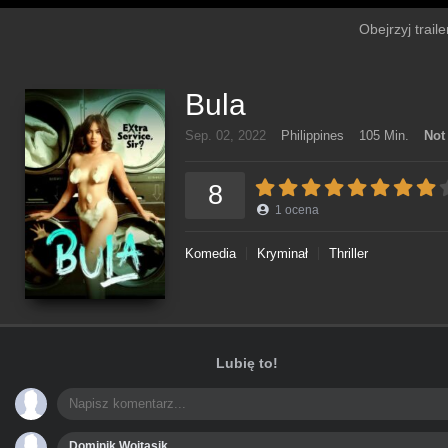
Obejrzyj trail
Bula
Sep. 02, 2022
Philippines
105 Min.
Not
8
1
ocena
Komedia
Kryminał
Thriller
Lubię to!
Dominik Wojtasik