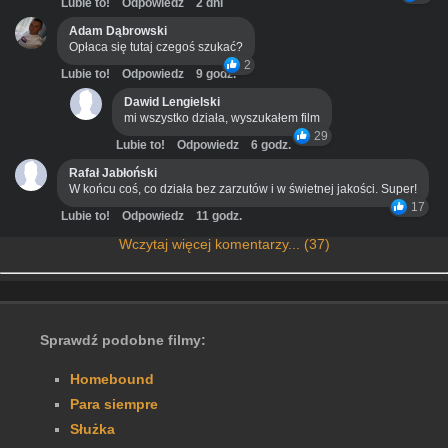
Lubie to!
Odpowiedz
2 dni
Adam Dąbrowski
Opłaca się tutaj czegoś szukać?
2
Lubie to!
Odpowiedz
9 godz.
Dawid Lengielski
mi wszystko działa, wyszukałem film
29
Lubie to!
Odpowiedz
6 godz.
Rafał Jabłoński
W końcu coś, co działa bez zarzutów i w świetnej jakości. Super!
17
Lubie to!
Odpowiedz
11 godz.
Wczytaj więcej komentarzy... (37)
Sprawdź podobne filmy:
Homebound
Para siempre
Służka