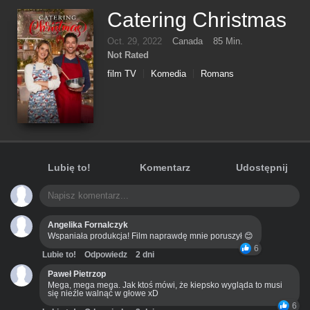
Catering Christmas
Oct. 29, 2022
Canada
85 Min.
Not Rated
film TV
Komedia
Romans
Lubię to!
Komentarz
Udostępnij
Angelika Fornalczyk
Wspaniała produkcja! Film naprawdę mnie poruszył 😊
6
Lubie to!
Odpowiedz
2 dni
Paweł Pietrzop
Mega, mega mega. Jak ktoś mówi, że kiepsko wygląda to musi
się nieźle walnąć w głowe xD
6