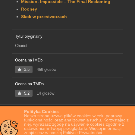
Mission: Impossible – The Final Reckoning
Rooney
Skok w przestworzach
Tytuł oryginalny
Chariot
Ocena na IMDb
3.5
468 głosów
Ocena na TMDb
5.2
14 głosów
Polityka Cookies
Home
Film Online
Chariot
Nasza strona używa plików cookies w celu poprawy
funkcjonalności oraz analizowania ruchu. Korzystając z
niej, wyrażasz zgodę na używanie cookies zgodnie z
ustawieniami Twojej przeglądarki. Więcej informacji
znajdziesz w naszej Polityce Prywatności.