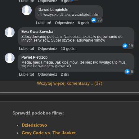
Lubie to!
Odpowiedz
9 godz.
Dawid Lengielski
mi wszystko działa, wyszukałem film
29
Lubie to!
Odpowiedz
6 godz.
Ewa Kwiatkowska
Zdecydowanie polecam. Najlepsza jakość w porównaniu do
innych serwisów. Super szybkie ładowanie filmów
19
Lubie to!
Odpowiedz
13 godz.
Paweł Pietrzop
Mega, mega mega. Jak ktoś mówi, że kiepsko wygląda to musi
się nieźle walnąć w głowe xD
6
Lubie to!
Odpowiedz
2 dni
Wczytaj więcej komentarzy... (37)
Sprawdź podobne filmy:
Dziedzictwo
Gray Cade vs. The Jacket