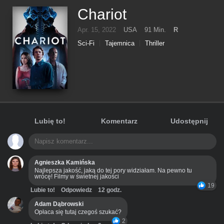
Chariot
Apr. 15, 2022
USA
91 Min.
R
Sci-Fi
Tajemnica
Thriller
Lubię to!
Komentarz
Udostępnij
Agnieszka Kamińska
Najlepsza jakość, jaką do tej pory widziałam. Na pewno tu
wrócę! Filmy w świetnej jakości
19
Lubie to!
Odpowiedz
12 godz.
Adam Dąbrowski
Opłaca się tutaj czegoś szukać?
2