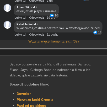
Lubie to!
Odpowiedz
2 dni
Adam Sikorski
dzięki, działa player i szukanie
10
Lubie to!
Odpowiedz
10 dni
Rafał Jabłoński
W końcu coś, co działa bez zarzutów i w świetnej jakości. Super!
17
Lubie to!
Odpowiedz
11 godz.
Wczytaj więcej komentarzy... (37)
Będący po zawale serca Randall przekonuje Dantego,
Eliasa, Jaya i Cichego Boba do nakręcenia filmu o ich
sklepie, gdzie zaczęła się cała historia.
Sprawdź podobne filmy:
Devotion
Pierwsze kroki Groot’a
Pani od polskiego