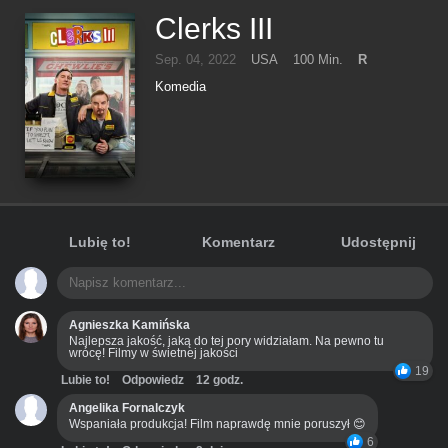
Clerks III
Sep. 04, 2022
USA
100 Min.
R
Komedia
Lubię to!
Komentarz
Udostępnij
Agnieszka Kamińska
Najlepsza jakość, jaką do tej pory widziałam. Na pewno tu
wrócę! Filmy w świetnej jakości
19
Lubie to!
Odpowiedz
12 godz.
Angelika Fornalczyk
Wspaniała produkcja! Film naprawdę mnie poruszył 😊
6