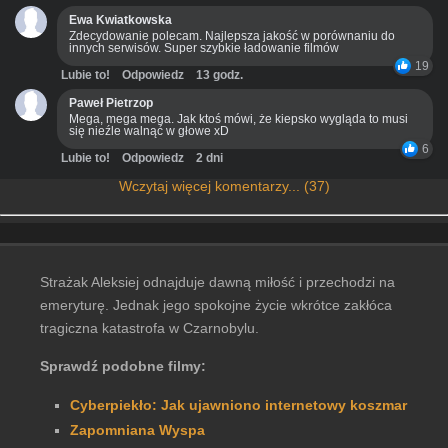
Ewa Kwiatkowska
Zdecydowanie polecam. Najlepsza jakość w porównaniu do
innych serwisów. Super szybkie ładowanie filmów
19
Lubie to!
Odpowiedz
13 godz.
Paweł Pietrzop
Mega, mega mega. Jak ktoś mówi, że kiepsko wygląda to musi
się nieźle walnąć w głowe xD
6
Lubie to!
Odpowiedz
2 dni
Wczytaj więcej komentarzy... (37)
Strażak Aleksiej odnajduje dawną miłość i przechodzi na
emeryturę. Jednak jego spokojne życie wkrótce zakłóca
tragiczna katastrofa w Czarnobylu.
Sprawdź podobne filmy:
Cyberpiekło: Jak ujawniono internetowy koszmar
Zapomniana Wyspa