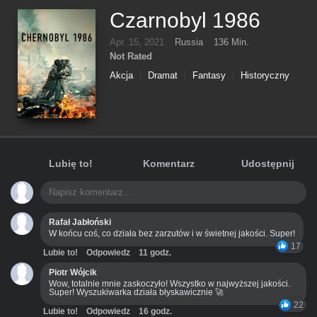
Czarnobyl 1986
Apr. 15, 2021
Russia
136 Min.
Not Rated
Akcja
Dramat
Fantasy
Historyczny
Przygodowy
Tajemnica
Lubię to!
Komentarz
Udostępnij
Rafał Jabłoński
W końcu coś, co działa bez zarzutów i w świetnej jakości. Super!
17
Lubie to!
Odpowiedz
11 godz.
Piotr Wójcik
Wow, totalnie mnie zaskoczyło! Wszystko w najwyższej jakości.
Super! Wyszukiwarka działa błyskawicznie 🚀
22
Lubie to!
Odpowiedz
16 godz.