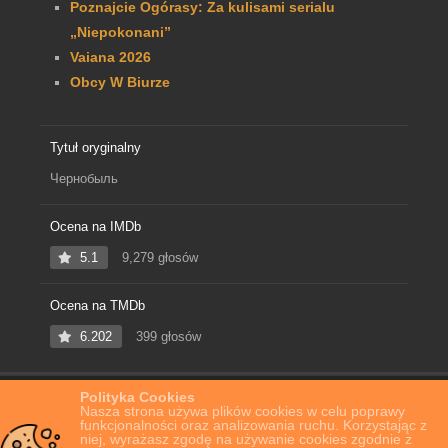
Poznajcie Ogórasy: Za kulisami serialu
„Niepokonani”
Vaiana 2026
Obcy W Biurze
Tytuł oryginalny
Чернобыль
Ocena na IMDb
5.1
9,279 głosów
Ocena na TMDb
6.202
399 głosów
Polityka Cookies
Home
Film Online
Czarnobyl 1986
Nasza strona używa plików cookies w celu poprawy
funkcjonalności oraz analizowania ruchu. Korzystając z
niej, wyrażasz zgodę na używanie cookies zgodnie z