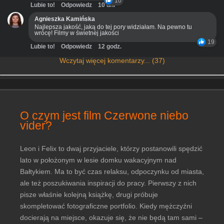
10
Lubie to!
Odpowiedz
10 dni
Agnieszka Kamińska
Najlepsza jakość, jaką do tej pory widziałam. Na pewno tu
wrócę! Filmy w świetnej jakości
19
Lubie to!
Odpowiedz
12 godz.
Wczytaj więcej komentarzy... (37)
O czym jest film Czerwone niebo
vider?
Leon i Felix to dwaj przyjaciele, którzy postanowili spędzić
lato w położonym w lesie domku wakacyjnym nad
Bałtykiem. Ma to być czas relaksu, odpoczynku od miasta,
ale też poszukiwania inspiracji do pracy. Pierwszy z nich
pisze właśnie kolejną książkę, drugi próbuje
skompletować fotograficzne portfolio. Kiedy mężczyźni
docierają na miejsce, okazuje się, że nie będą tam sami –