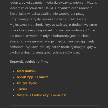
jeden z pokoi zajmuje młoda dziewczyna imieniem Nadja,
którą z kolei odwiedza Devid. Optymizm oraz radość z
życia, jakie wnosi ta dwójka, nie współgra z pozą
udręczonego artysty reprezentowaną przez Leona.
Mężczyzna przechodzi kryzys twórczy, a dodatkowy stres
powoduje u niego zapowiedź odwiedzin wydawcy. Chcąc
nie chcąc, czwórka młodych bohaterów jest na siebie
skazana, a wzajemne relacje między nimi ulegają ciągłym
zmianom. Sytuacja robi się coraz bardziej napięta, gdy w
okolicy wybucha seria groźnych pożarów lasu.
Sprawdź podobne filmy:
Materialiści
Niech żyje Leonora!
Drugie życie
Trivial
Święta u Ciebie czy u mnie? 2