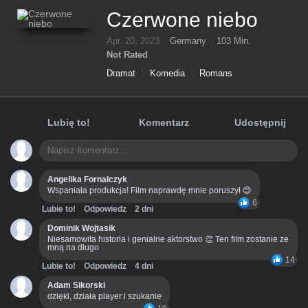
Czerwone niebo
Apr. 20, 2023
Germany
103 Min.
Not Rated
Dramat
Komedia
Romans
Lubię to!
Komentarz
Udostępnij
Angelika Fornalczyk
Wspaniała produkcja! Film naprawdę mnie poruszył 😊
6
Lubie to!
Odpowiedz
2 dni
Dominik Wojtasik
Niesamowita historia i genialne aktorstwo 👏 Ten film zostanie ze
mną na długo
14
Lubie to!
Odpowiedz
4 dni
Adam Sikorski
dzięki, działa player i szukanie