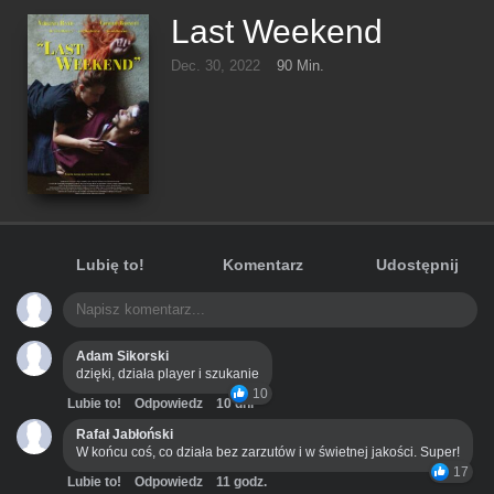
Last Weekend
Dec. 30, 2022
90 Min.
Lubię to!
Komentarz
Udostępnij
Adam Sikorski
dzięki, działa player i szukanie
10
Lubie to!
Odpowiedz
10 dni
Rafał Jabłoński
W końcu coś, co działa bez zarzutów i w świetnej jakości. Super!
17
Lubie to!
Odpowiedz
11 godz.