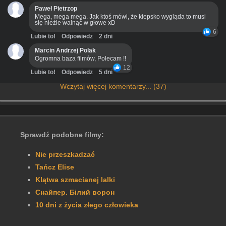
Paweł Pietrzop
Mega, mega mega. Jak ktoś mówi, że kiepsko wygląda to musi
się nieźle walnąć w głowe xD
6
Lubie to!
Odpowiedz
2 dni
Marcin Andrzej Polak
Ogromna baza filmów, Polecam !!
12
Lubie to!
Odpowiedz
5 dni
Wczytaj więcej komentarzy... (37)
Sprawdź podobne filmy:
Nie przeszkadzać
Tańcz Elise
Klątwa szmacianej lalki
Снайпер. Білий ворон
10 dni z życia złego człowieka