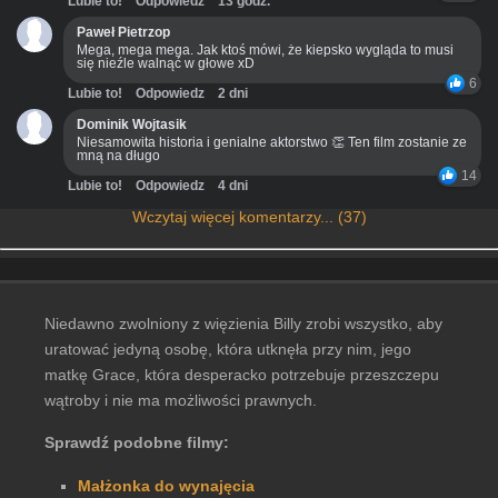
Lubie to!
Odpowiedz
13 godz.
Paweł Pietrzop
Mega, mega mega. Jak ktoś mówi, że kiepsko wygląda to musi
się nieźle walnąć w głowe xD
6
Lubie to!
Odpowiedz
2 dni
Dominik Wojtasik
Niesamowita historia i genialne aktorstwo 👏 Ten film zostanie ze
mną na długo
14
Lubie to!
Odpowiedz
4 dni
Wczytaj więcej komentarzy... (37)
Niedawno zwolniony z więzienia Billy zrobi wszystko, aby
uratować jedyną osobę, która utknęła przy nim, jego
matkę Grace, która desperacko potrzebuje przeszczepu
wątroby i nie ma możliwości prawnych.
Sprawdź podobne filmy:
Małżonka do wynajęcia