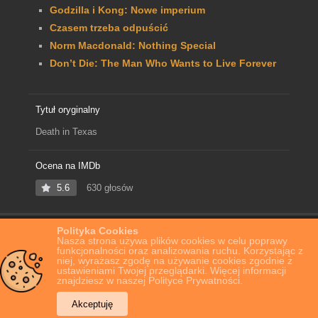
Godzilla i Kong: Nowe imperium
Czasem trzeba odpuścić
Norm Macdonald: Nothing Special
Don’t Die: The Man Who Wants to Live Forever
Tytuł oryginalny
Death in Texas
Ocena na IMDb
5.6
630 głosów
Polityka Cookies
Home
Film Online
Death in Texas
Nasza strona używa plików cookies w celu poprawy
funkcjonalności oraz analizowania ruchu. Korzystając z
niej, wyrażasz zgodę na używanie cookies zgodnie z
ustawieniami Twojej przeglądarki. Więcej informacji
znajdziesz w naszej Polityce Prywatności.
Akceptuję