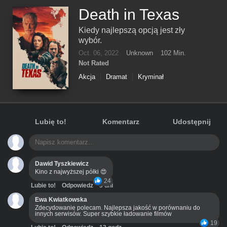
Death in Texas
Kiedy najlepszą opcją jest zły
wybór.
Oct. 06, 2022
Unknown
102 Min.
Not Rated
Akcja
Dramat
Kryminał
Lubię to!
Komentarz
Udostępnij
Dawid Tyszkiewicz
Kino z najwyższej półki 😍
24
Lubie to!
Odpowiedz
3 dni
Ewa Kwiatkowska
Zdecydowanie polecam. Najlepsza jakość w porównaniu do
innych serwisów. Super szybkie ładowanie filmów
19