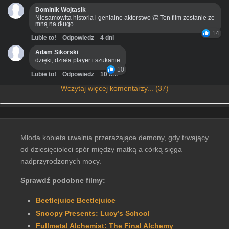
Dominik Wojtasik
Niesamowita historia i genialne aktorstwo 👏 Ten film zostanie ze
mną na długo
14
Lubie to!
Odpowiedz
4 dni
Adam Sikorski
dzięki, działa player i szukanie
10
Lubie to!
Odpowiedz
10 dni
Wczytaj więcej komentarzy... (37)
Młoda kobieta uwalnia przerażające demony, gdy trwający
od dziesięcioleci spór między matką a córką sięga
nadprzyrodzonych mocy.
Sprawdź podobne filmy:
Beetlejuice Beetlejuice
Snoopy Presents: Lucy’s School
Fullmetal Alchemist: The Final Alchemy