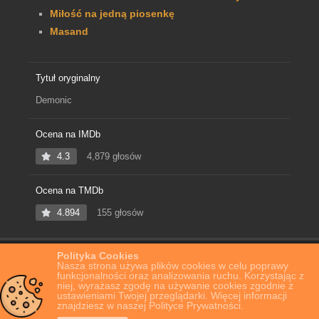
Miłość na jedną piosenkę
Masand
Tytuł oryginalny
Demonic
Ocena na IMDb
4.3
4,879 głosów
Ocena na TMDb
4.894
155 głosów
Polityka Cookies
Home
Film Online
Demonic
Nasza strona używa plików cookies w celu poprawy
funkcjonalności oraz analizowania ruchu. Korzystając z
niej, wyrażasz zgodę na używanie cookies zgodnie z
ustawieniami Twojej przeglądarki. Więcej informacji
znajdziesz w naszej Polityce Prywatności.