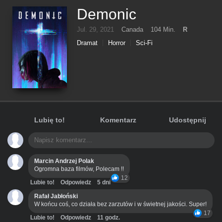
Demonic
Jul. 29, 2021
Canada
104 Min.
R
Dramat
Horror
Sci-Fi
Lubię to!
Komentarz
Udostępnij
Marcin Andrzej Polak
Ogromna baza filmów, Polecam !!
12
Lubie to!
Odpowiedz
5 dni
Rafał Jabłoński
W końcu coś, co działa bez zarzutów i w świetnej jakości. Super!
17
Lubie to!
Odpowiedz
11 godz.