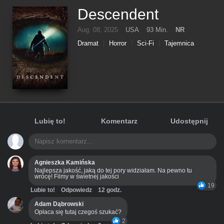
Descendent
Aug. 08, 2025
USA
93 Min.
NR
Dramat
Horror
Sci-Fi
Tajemnica
Lubię to!
Komentarz
Udostępnij
Agnieszka Kamińska
Najlepsza jakość, jaką do tej pory widziałam. Na pewno tu
wrócę! Filmy w świetnej jakości
19
Lubie to!
Odpowiedz
12 godz.
Adam Dąbrowski
Opłaca się tutaj czegoś szukać?
2