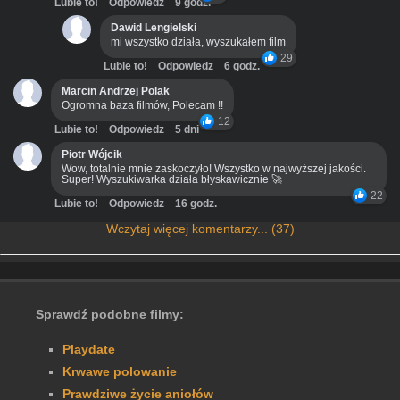
Lubie to!
Odpowiedz
9 godz.
Dawid Lengielski
mi wszystko działa, wyszukałem film
29
Lubie to!
Odpowiedz
6 godz.
Marcin Andrzej Polak
Ogromna baza filmów, Polecam !!
12
Lubie to!
Odpowiedz
5 dni
Piotr Wójcik
Wow, totalnie mnie zaskoczyło! Wszystko w najwyższej jakości.
Super! Wyszukiwarka działa błyskawicznie 🚀
22
Lubie to!
Odpowiedz
16 godz.
Wczytaj więcej komentarzy... (37)
Sprawdź podobne filmy:
Playdate
Krwawe polowanie
Prawdziwe życie aniołów