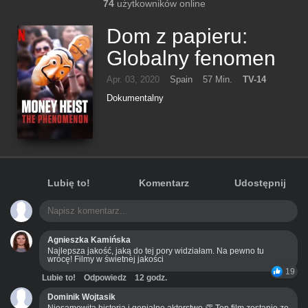
74
użytkowników online
Dom z papieru:
Globalny fenomen
Apr. 03, 2020
Spain
57 Min.
TV-14
Dokumentalny
Lubię to!
Komentarz
Udostępnij
Agnieszka Kamińska
Najlepsza jakość, jaką do tej pory widziałam. Na pewno tu
wrócę! Filmy w świetnej jakości
19
Lubie to!
Odpowiedz
12 godz.
Dominik Wojtasik