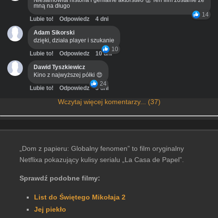
Niesamowita historia i genialne aktorstwo 👏 Ten film zostanie ze
mną na długo
14
Lubie to!
Odpowiedz
4 dni
Adam Sikorski
dzięki, działa player i szukanie
10
Lubie to!
Odpowiedz
10 dni
Dawid Tyszkiewicz
Kino z najwyższej półki 😍
24
Lubie to!
Odpowiedz
3 dni
Wczytaj więcej komentarzy... (37)
„Dom z papieru: Globalny fenomen” to film oryginalny
Netflixa pokazujący kulisy serialu „La Casa de Papel”.
Sprawdź podobne filmy:
List do Świętego Mikołaja 2
Jej piekło