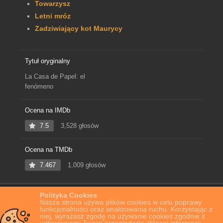
Towarzysz
Letni mróz
Zadziwiający kot Maurycy
Tytuł oryginalny
La Casa de Papel: el
fenómeno
Ocena na IMDb
7.5
3,528 głosów
Ocena na TMDb
7.467
1,009 głosów
Polityka Cookies
Home
Film Online
Dom z papieru: Globalny fenomen
Nasza strona używa plików cookies w celu poprawy
funkcjonalności oraz analizowania ruchu. Korzystając z
niej, wyrażasz zgodę na używanie cookies zgodnie z